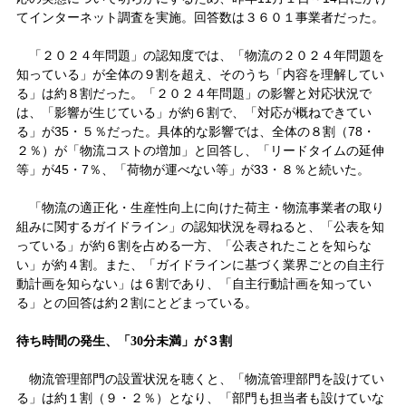
てインターネット調査を実施。回答数は３６０１事業者だった。
「２０２４年問題」の認知度では、「物流の２０２４年問題を
知っている」が全体の９割を超え、そのうち「内容を理解してい
る」は約８割だった。「２０２４年問題」の影響と対応状況で
は、「影響が生じている」が約６割で、「対応が概ねできてい
る」が35・５％だった。具体的な影響では、全体の８割（78・
２％）が「物流コストの増加」と回答し、「リードタイムの延伸
等」が45・7％、「荷物が運べない等」が33・８％と続いた。
「物流の適正化・生産性向上に向けた荷主・物流事業者の取り
組みに関するガイドライン」の認知状況を尋ねると、「公表を知
っている」が約６割を占める一方、「公表されたことを知らな
い」が約４割。また、「ガイドラインに基づく業界ごとの自主行
動計画を知らない」は６割であり、「自主行動計画を知ってい
る」との回答は約２割にとどまっている。
待ち時間の発生、「30分未満」が３割
物流管理部門の設置状況を聴くと、「物流管理部門を設けてい
る」は約１割（９・２％）となり、「部門も担当者も設けていな