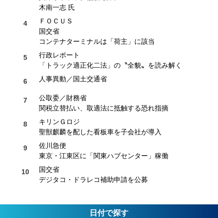
木南一志 氏
ＦＯＣＵＳ
国交省
コンテナターミナルは「荷主」に該当
行政レポート
「トラック適正化二法」の〝全貌〟を読み解く
人事異動／国土交通省
公取委／財務省
関税立替払い、取適法に抵触する恐れ指摘
キリンＧロジ
聖獣麒麟を配した看板車を子会社が導入
佐川急便
東京・江東区に「関東ハブセンター」稼働
国交省
デジタコ・ドラレコ補助申請を公募
日付で探す