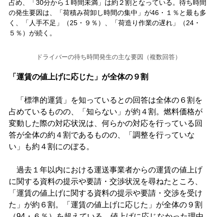
占め、「30分から１時間未満」は約２割となっている。待ち時間
の発生要因は、「荷積み荷卸し時間の集中」が46・１％と最も多
く、「人手不足」（25・９％）、「荷造り作業の遅れ」（24・
５％）が続く。
ドライバーの待ち時間発生の主な要因（複数回答）
「運賃の値上げに応じた」が全体の９割
「標準的運賃」を知っているとの回答は全体の６割を
占めているものの、「知らない」が約４割。燃料価格が
変動した際の対応状況は、何らかの対応を行っている回
答が全体の約４割であるものの、「調整を行っていな
い」も約４割にのぼる。
過去１年以内における運送事業者からの運賃の値上げ
に関する資料の提示や要請・交渉状況を尋ねたところ、
「運賃の値上げに関する資料の提示や要請・交渉を受け
た」が約６割。「運賃の値上げに応じた」が全体の９割
（94・６％）を超えている。値上げに応じなかった理由