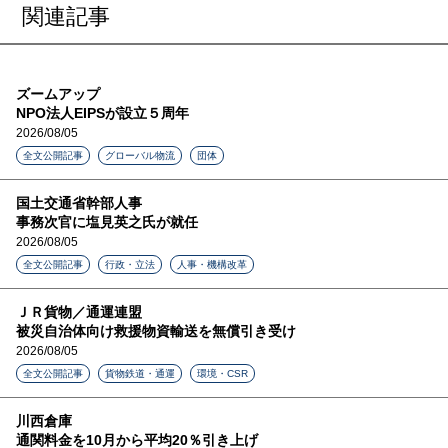
関連記事
ズームアップ
NPO法人EIPSが設立５周年
2026/08/05
全文公開記事
グローバル物流
団体
国土交通省幹部人事
事務次官に塩見英之氏が就任
2026/08/05
全文公開記事
行政・立法
人事・機構改革
ＪＲ貨物／通運連盟
被災自治体向け救援物資輸送を無償引き受け
2026/08/05
全文公開記事
貨物鉄道・通運
環境・CSR
川西倉庫
通関料金を10月から平均20％引き上げ