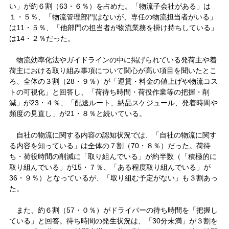
い」が約６割（63・６％）を占めた。「物流子会社がある」は
１・５％、「物流管理部門はないが、専任の物流担当者がいる」
は11・５％、「他部門の担当者が物流業務を掛け持ちしている」
は14・２％だった。
物流効率化法やガイドラインの中に掲げられている発荷主や着
荷主における取り組み事項について関心が高い項目を聞いたとこ
ろ、全体の３割（28・９％）が「運賃・料金の値上げや物流コス
トの可視化」と回答し、「荷待ち時間・荷役作業等の把握・削
減」が23・４％、「配送ルート、納品スケジュール、発着時間や
頻度の見直し」が21・８％と続いている。
自社の物流に関する内容の認知状況では、「自社の物流に関す
る内容を知っている」は全体の７割（70・８％）だった。荷待
ち・荷役時間の削減に「取り組んでいる」が約半数（「積極的に
取り組んでいる」が15・７％、「ある程度取り組んでいる」が
36・９％）となっているが、「取り組む予定がない」も３割あっ
た。
また、約６割（57・０％）がドライバーの待ち時間を「把握し
ている」と回答。待ち時間の発生状況は、「30分未満」が３割を