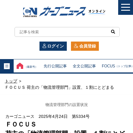
カ
ー
ログイン
会員登録
ゴ
ニ
先行公開記事
全文公開記事
FOCUS
（トップ記事
（最新号）
ュ
トップ
>
ー
ＦＯＣＵＳ 荷主の「物流管理部門」設置、１割にとどまる
ス
物流管理部門の設置状況
オ
カーゴニュース 2025年4月24日 第5334号
ン
ＦＯＣＵＳ