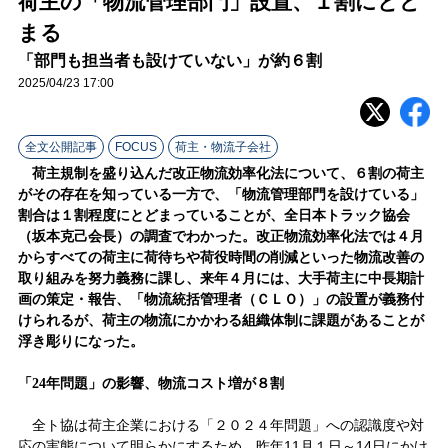
荷主の「物流管理部門」設置、１割にとど
ラ
まる
イ
「部門も担当者も設けていない」が約６割
2025/04/23 17:00
ン
全文公開記事
FOCUS
荷主・物流子会社
荷主規制を盛り込んだ改正物流効率化法について、６割の荷主
がその存在を知っている一方で、「物流管理部門を設けている」
割合は１割程度にとどまっていることが、全日本トラック協会
（坂本克己会長）の調査でわかった。改正物流効率化法では４月
からすべての荷主に荷待ちや荷役時間の削減といった物流改善の
取り組みを努力義務に課し、来年４月には、大手荷主に中長期計
画の策定・報告、「物流統括管理者（ＣＬＯ）」の設置が義務付
けられるが、荷主の物流にかかわる組織体制に課題があることが
浮き彫りになった。
「
24年問題」の影響、物流コスト増が８割
全ト協は荷主企業における「２０２４年問題」への認識度や対
応の実態について明らかにするため、昨年11月１日～14日にかけ