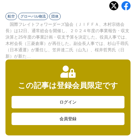
ラ
イ
航空
グローバル物流
団体
国際フレイトフォワーダーズ協会（ＪＩＦＦＡ、木村宗徳会
ン
長）は12日、通常総会を開催し、２０２４年度の事業報告・収支
決算と25年度の事業計画・収支予算を決定した。役員人事では、
木村会長（三菱倉庫）が再任した。副会長人事では、杉山千尋氏
（日本通運）が重任し、笠井達二氏（山九）、桜井哲男氏（日
新）が新た…
この記事は登録会員限定です
ログイン
会員登録