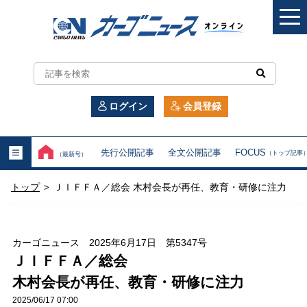
カ
ー
ログイン
会員登録
ゴ
ニ
先行公開記事
全文公開記事
FOCUS
（トップ記事
（最新号）
ュ
トップ
ＪＩＦＦＡ／総会 木村会長が再任、教育・研修に注力
>
ー
ス
カーゴニュース 2025年6月17日 第5347号
オ
ＪＩＦＦＡ／総会
木村会長が再任、教育・研修に注力
ン
2025/06/17 07:00