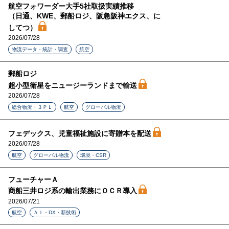
航空フォワーダー大手5社取扱実績推移
（日通、KWE、郵船ロジ、阪急阪神エクス、に
してつ）
2026/07/28
物流データ・統計・調査
航空
郵船ロジ
超小型衛星をニュージーランドまで輸送
2026/07/28
総合物流・３ＰＬ
航空
グローバル物流
フェデックス、児童福祉施設に寄贈本を配送
2026/07/28
航空
グローバル物流
環境・CSR
フューチャーＡ
商船三井ロジ系の輸出業務にＯＣＲ導入
2026/07/21
航空
ＡＩ・DX・新技術