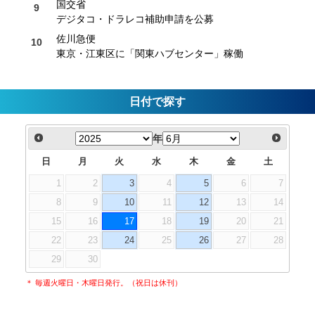
国交省
デジタコ・ドラレコ補助申請を公募
佐川急便
東京・江東区に「関東ハブセンター」稼働
日付で探す
年
日
月
火
水
木
金
土
1
2
3
4
5
6
7
8
9
10
11
12
13
14
15
16
17
18
19
20
21
22
23
24
25
26
27
28
29
30
＊ 毎週火曜日・木曜日発行。（祝日は休刊）