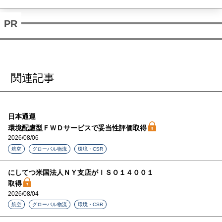
関連記事
日本通運
環境配慮型ＦＷＤサービスで妥当性評価取得
2026/08/06
航空
グローバル物流
環境・CSR
にしてつ米国法人ＮＹ支店がＩＳＯ１４００１
取得
2026/08/04
航空
グローバル物流
環境・CSR