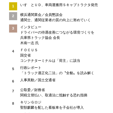
いすゞとＵＤ、車両運搬用Ｓキャブトラクタ発売
横浜通関業会／会員懇談会
通関士、通関従業者の質の向上に努めていく
インタビュー
ドライバーの待遇改善につながる環境づくりを
兵庫県トラック協会 会長
木南一志 氏
ＦＯＣＵＳ
国交省
コンテナターミナルは「荷主」に該当
行政レポート
「トラック適正化二法」の〝全貌〟を読み解く
人事異動／国土交通省
公取委／財務省
関税立替払い、取適法に抵触する恐れ指摘
キリンＧロジ
聖獣麒麟を配した看板車を子会社が導入