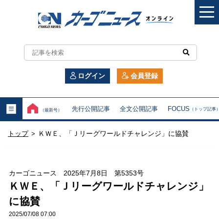
カ
ー
ログイン
会員登録
ゴ
ニ
先行公開記事
全文公開記事
FOCUS
（トップ記事
（最新号）
ュ
トップ
ＫＷＥ、「Ｊリーグワールドチャレンジ」に協賛
>
ー
ス
カーゴニュース 2025年7月8日 第5353号
オ
ＫＷＥ、「Ｊリーグワールドチャレンジ」
に協賛
ン
2025/07/08 07:00