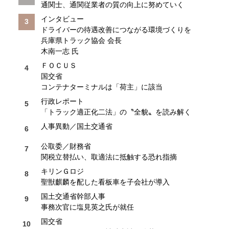
通関士、通関従業者の質の向上に努めていく
インタビュー
ドライバーの待遇改善につながる環境づくりを
兵庫県トラック協会 会長
木南一志 氏
ＦＯＣＵＳ
国交省
コンテナターミナルは「荷主」に該当
行政レポート
「トラック適正化二法」の〝全貌〟を読み解く
人事異動／国土交通省
公取委／財務省
関税立替払い、取適法に抵触する恐れ指摘
キリンＧロジ
聖獣麒麟を配した看板車を子会社が導入
国土交通省幹部人事
事務次官に塩見英之氏が就任
国交省