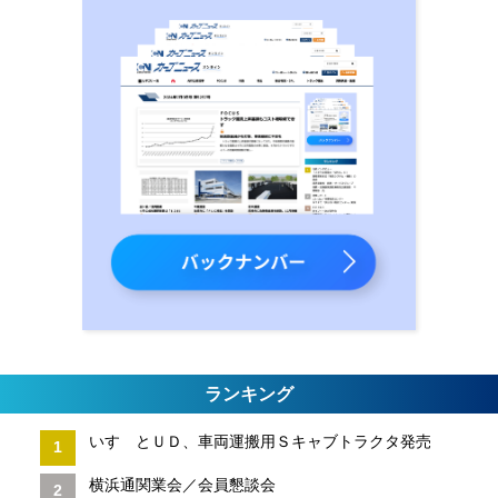
ランキング
いすゞとＵＤ、車両運搬用Ｓキャブトラクタ発売
横浜通関業会／会員懇談会