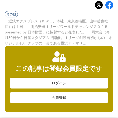
ラ
イ
その他
近鉄エクスプレス（ＫＷＥ、本社・東京都港区、山中哲也社
ン
長）は１日、「明治安田Ｊリーグワールドチャレンジ２０２５
presented by 日本財団」に協賛すると発表した。 同大会は今
月30日から日産スタジアムで開催。Ｊリーグ創設当初からの「オ
リジナル10」クラブの一員である横浜Ｆ・マリ…
この記事は登録会員限定です
ログイン
会員登録