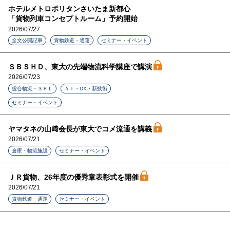
ホテルメトロポリタンさいたま新都心
「貨物列車コンセプトルーム」予約開始
2026/07/27
全文公開記事
貨物鉄道・通運
セミナー・イベント
ＳＢＳＨＤ、東大の先端物流科学講座で講演
2026/07/23
総合物流・３ＰＬ
ＡＩ・DX・新技術
セミナー・イベント
ヤマタネの山﨑会長が東大でコメ流通を講義
2026/07/21
倉庫・物流施設
セミナー・イベント
ＪＲ貨物、26年度の優秀章表彰式を開催
2026/07/21
貨物鉄道・通運
セミナー・イベント