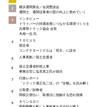
横浜通関業会／会員懇談会
通関士、通関従業者の質の向上に努めていく
インタビュー
ドライバーの待遇改善につながる環境づくりを
兵庫県トラック協会 会長
木南一志 氏
ＦＯＣＵＳ
国交省
コンテナターミナルは「荷主」に該当
人事異動／国土交通省
国土交通省幹部人事
事務次官に塩見英之氏が就任
行政レポート
「トラック適正化二法」の〝全貌〟を読み解く
公取委／財務省
関税立替払い、取適法に抵触する恐れ指摘
キリンＧロジ
聖獣麒麟を配した看板車を子会社が導入