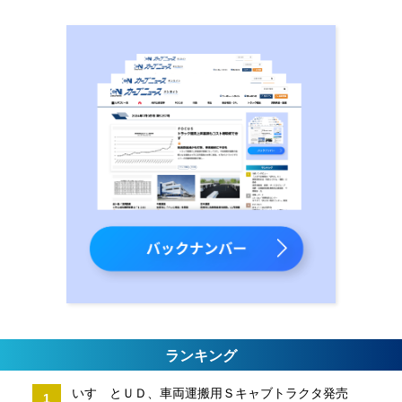
ランキング
いすゞとＵＤ、車両運搬用Ｓキャブトラクタ発売