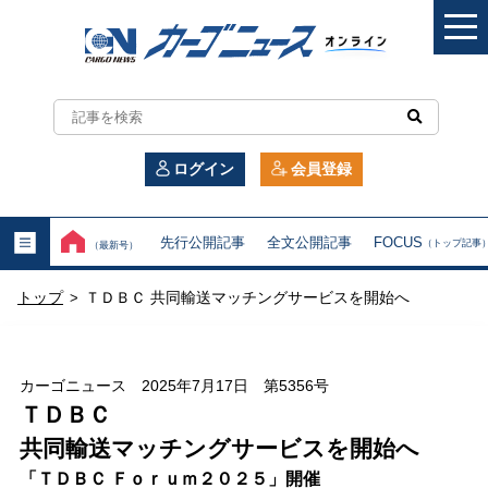
カ
ー
ログイン
会員登録
ゴ
ニ
先行公開記事
全文公開記事
FOCUS
（トップ記事
（最新号）
ュ
トップ
ＴＤＢＣ 共同輸送マッチングサービスを開始へ
>
ー
ス
カーゴニュース 2025年7月17日 第5356号
オ
ＴＤＢＣ
共同輸送マッチングサービスを開始へ
ン
「ＴＤＢＣ Ｆｏｒｕｍ２０２５」開催