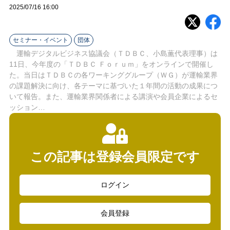
ラ
2025/07/16 16:00
イ
セミナー・イベント
団体
ン
運輸デジタルビジネス協議会（ＴＤＢＣ、小島薫代表理事）は
11日、今年度の「ＴＤＢＣ Ｆｏｒｕｍ」をオンラインで開催し
た。当日はＴＤＢＣの各ワーキンググループ（ＷＧ）が運輸業界
の課題解決に向け、各テーマに基づいた１年間の活動の成果につ
いて報告。また、運輸業界関係者による講演や会員企業によるセ
ッション…
この記事は登録会員限定です
ログイン
会員登録