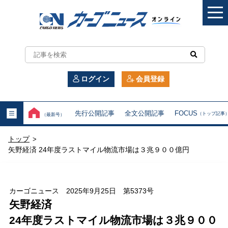
カ
ー
ログイン
会員登録
ゴ
ニ
先行公開記事
全文公開記事
FOCUS
（トップ記事
（最新号）
ュ
トップ
>
ー
矢野経済 24年度ラストマイル物流市場は３兆９００億円
ス
オ
カーゴニュース 2025年9月25日 第5373号
矢野経済
ン
24年度ラストマイル物流市場は３兆９００