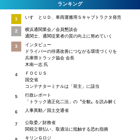
ランキング
いすゞとＵＤ、車両運搬用Ｓキャブトラクタ発売
横浜通関業会／会員懇談会
通関士、通関従業者の質の向上に努めていく
インタビュー
ドライバーの待遇改善につながる環境づくりを
兵庫県トラック協会 会長
木南一志 氏
ＦＯＣＵＳ
国交省
コンテナターミナルは「荷主」に該当
行政レポート
「トラック適正化二法」の〝全貌〟を読み解く
人事異動／国土交通省
公取委／財務省
関税立替払い、取適法に抵触する恐れ指摘
キリンＧロジ