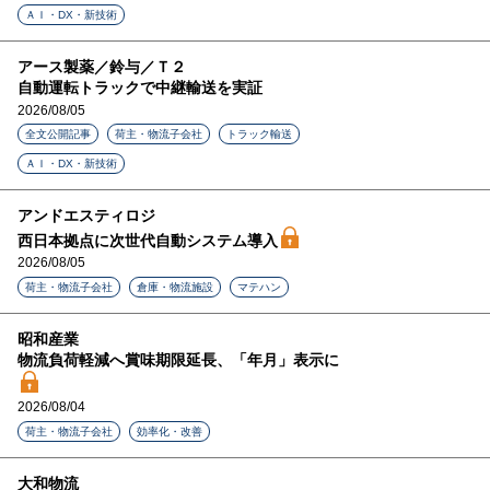
ＡＩ・DX・新技術
アース製薬／鈴与／Ｔ２
自動運転トラックで中継輸送を実証
2026/08/05
全文公開記事
荷主・物流子会社
トラック輸送
ＡＩ・DX・新技術
アンドエスティロジ
西日本拠点に次世代自動システム導入
2026/08/05
荷主・物流子会社
倉庫・物流施設
マテハン
昭和産業
物流負荷軽減へ賞味期限延長、「年月」表示に
2026/08/04
荷主・物流子会社
効率化・改善
大和物流