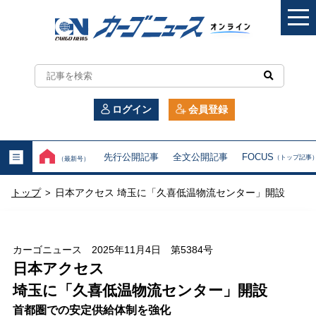
カ
ー
ログイン
会員登録
ゴ
ニ
先行公開記事
全文公開記事
FOCUS
（トップ記事
（最新号）
ュ
トップ
日本アクセス 埼玉に「久喜低温物流センター」開設
>
ー
ス
カーゴニュース 2025年11月4日 第5384号
オ
日本アクセス
埼玉に「久喜低温物流センター」開設
ン
首都圏での安定供給体制を強化