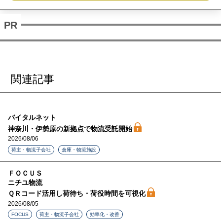
関連記事
バイタルネット
神奈川・伊勢原の新拠点で物流受託開始
2026/08/06
荷主・物流子会社
倉庫・物流施設
ＦＯＣＵＳ
ニチユ物流
ＱＲコード活用し荷待ち・荷役時間を可視化
2026/08/05
FOCUS
荷主・物流子会社
効率化・改善