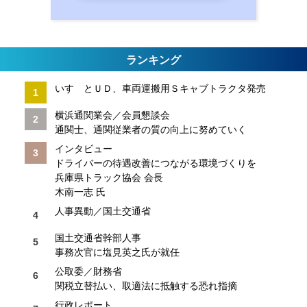
ランキング
いすゞとＵＤ、車両運搬用Ｓキャブトラクタ発売
横浜通関業会／会員懇談会
通関士、通関従業者の質の向上に努めていく
インタビュー
ドライバーの待遇改善につながる環境づくりを
兵庫県トラック協会 会長
木南一志 氏
人事異動／国土交通省
国土交通省幹部人事
事務次官に塩見英之氏が就任
公取委／財務省
関税立替払い、取適法に抵触する恐れ指摘
行政レポート