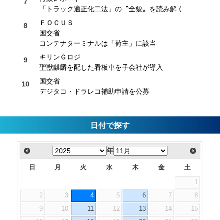
「トラック適正化二法」の〝全貌〟を読み解く
ＦＯＣＵＳ
国交省
コンテナターミナルは「荷主」に該当
キリンＧロジ
聖獣麒麟を配した看板車を子会社が導入
国交省
デジタコ・ドラレコ補助申請を公募
日付で探す
年
日
月
火
水
木
金
土
1
2
3
4
5
6
7
8
9
10
11
12
13
14
15