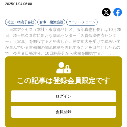
ラ
2025/11/04 06:00
イ
荷主・物流子会社
倉庫・物流施設
コールドチェーン
ン
日本アクセス（本社・東京都品川区、服部真也社長）は10月28
日、埼玉県久喜市に新たな物流センター「久喜低温物流センタ
ー」（写真）を開設すると発表した。需要拡大を受けて狭あい化
が進んでいる首都圏の物流体制を強化することを目的としたもの
で、今月９日発注分、10日納品分から稼働を開始する。 …
この記事は登録会員限定です
ログイン
会員登録