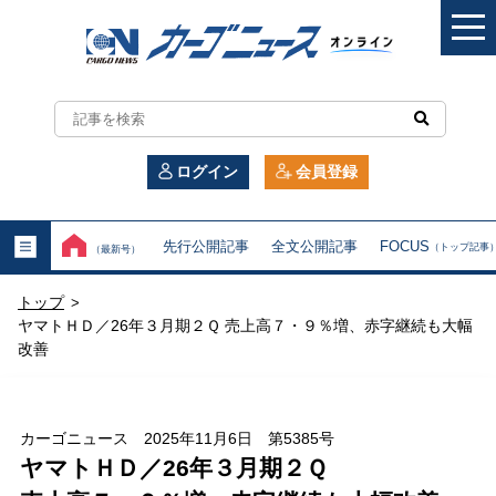
カ
ー
ログイン
会員登録
ゴ
ニ
先行公開記事
全文公開記事
FOCUS
（トップ記事
（最新号）
ュ
トップ
>
ー
ヤマトＨＤ／26年３月期２Ｑ 売上高７・９％増、赤字継続も大幅
改善
ス
オ
カーゴニュース 2025年11月6日 第5385号
ン
ヤマトＨＤ／26年３月期２Ｑ