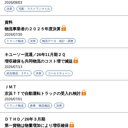
2026/08/03
決算
宅配・ラストワンマイル
資料
物流事業者の２０２５年度決算
2026/07/30
トラック輸送
決算
物流データ・統計・調査
キユーソー流通／26年11月期２Ｑ
増収確保も共同物流のコスト増で減益
2026/07/13
総合物流・３ＰＬ
決算
コールドチェーン
ＪＭＴ
京浜ＴＴで自動運転トラックの受入れ検討
2026/07/01
トラック輸送
倉庫・物流施設
決算
ＤＴＨＤ／26年３月期
第一貨物は物量増加により増収確保