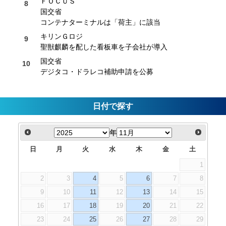
ＦＯＣＵＳ
国交省
コンテナターミナルは「荷主」に該当
キリンＧロジ
聖獣麒麟を配した看板車を子会社が導入
国交省
デジタコ・ドラレコ補助申請を公募
日付で探す
年
日
月
火
水
木
金
土
1
2
3
4
5
6
7
8
9
10
11
12
13
14
15
16
17
18
19
20
21
22
23
24
25
26
27
28
29