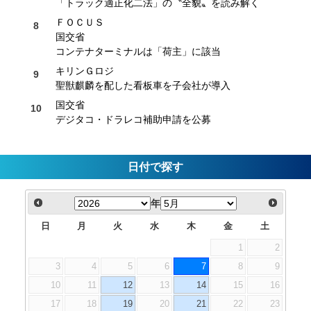
「トラック適正化二法」の〝全貌〟を読み解く
ＦＯＣＵＳ
国交省
コンテナターミナルは「荷主」に該当
キリンＧロジ
聖獣麒麟を配した看板車を子会社が導入
国交省
デジタコ・ドラレコ補助申請を公募
日付で探す
年
日
月
火
水
木
金
土
1
2
3
4
5
6
7
8
9
10
11
12
13
14
15
16
17
18
19
20
21
22
23