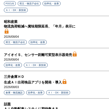
FOCUS
荷主・物流子会社
効率化・改善
ＡＩ・DX・新技術
昭和産業
物流負荷軽減へ賞味期限延長、「年月」表示に
2026/08/04
荷主・物流子会社
効率化・改善
アイオイＳ、センサー距離可変型表示器発売
2026/08/04
効率化・改善
ＡＩ・DX・新技術
三井倉庫ＨＤ
生成ＡＩ出荷検品アプリを開発・導入
2026/08/03
倉庫・物流施設
効率化・改善
ＡＩ・DX・新技術
話題
ＡＩ自動配車システムに期待集まる