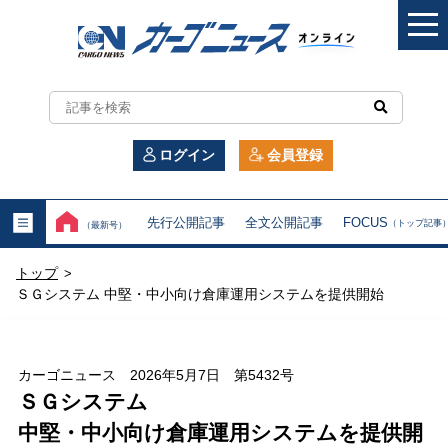
カ
ー
ログイン
会員登録
ゴ
ニ
先行公開記事
全文公開記事
FOCUS
（トップ記事
（最新号）
ュ
トップ
>
ー
ＳＧシステム 中堅・中小向け倉庫運用システムを提供開始
ス
オ
カーゴニュース 2026年5月7日 第5432号
ＳＧシステム
ン
中堅・中小向け倉庫運用システムを提供開