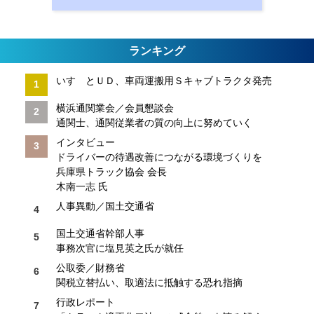
ランキング
いすゞとＵＤ、車両運搬用Ｓキャブトラクタ発売
横浜通関業会／会員懇談会
通関士、通関従業者の質の向上に努めていく
インタビュー
ドライバーの待遇改善につながる環境づくりを
兵庫県トラック協会 会長
木南一志 氏
人事異動／国土交通省
国土交通省幹部人事
事務次官に塩見英之氏が就任
公取委／財務省
関税立替払い、取適法に抵触する恐れ指摘
行政レポート