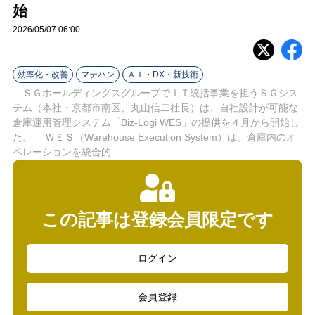
ラ
始
2026/05/07 06:00
イ
ン
効率化・改善
マテハン
ＡＩ・DX・新技術
ＳＧホールディングスグループでＩＴ統括事業を担うＳＧシス
テム（本社・京都市南区、丸山信二社長）は、自社設計が可能な
倉庫運用管理システム「Biz-Logi WES」の提供を４月から開始し
た。 ＷＥＳ（Warehouse Execution System）は、倉庫内のオ
ペレーションを統合的…
この記事は登録会員限定です
ログイン
会員登録