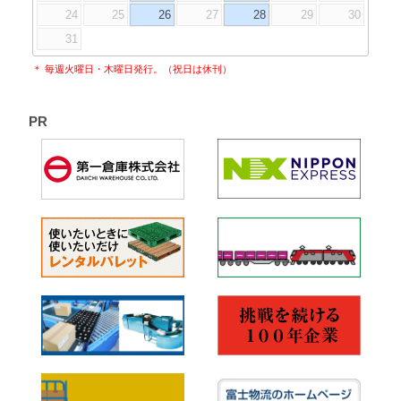
24
25
26
27
28
29
30
31
＊ 毎週火曜日・木曜日発行。（祝日は休刊）