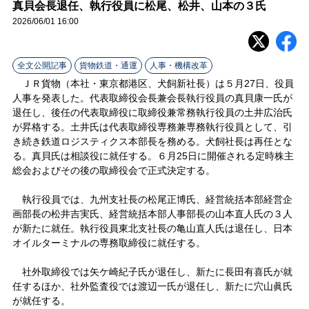
ラ
真貝会長退任、執行役員に松尾、松井、山本の３氏
2026/06/01 16:00
イ
ン
全文公開記事
貨物鉄道・通運
人事・機構改革
ＪＲ貨物（本社・東京都港区、犬飼新社長）は５月27日、役員
人事を発表した。代表取締役会長兼会長執行役員の真貝康一氏が
退任し、後任の代表取締役に取締役兼常務執行役員の土井広治氏
が昇格する。土井氏は代表取締役専務兼専務執行役員として、引
き続き鉄道ロジスティクス本部長を務める。犬飼社長は再任とな
る。真貝氏は相談役に就任する。６月25日に開催される定時株主
総会およびその後の取締役会で正式決定する。
執行役員では、九州支社長の松尾正博氏、経営統括本部経営企
画部長の松井吉実氏、経営統括本部人事部長の山本直人氏の３人
が新たに就任。執行役員東北支社長の亀山直人氏は退任し、日本
オイルターミナルの専務取締役に就任する。
社外取締役では矢ケ崎紀子氏が退任し、新たに長田有喜氏が就
任するほか、社外監査役では渡辺一氏が退任し、新たに穴山眞氏
が就任する。