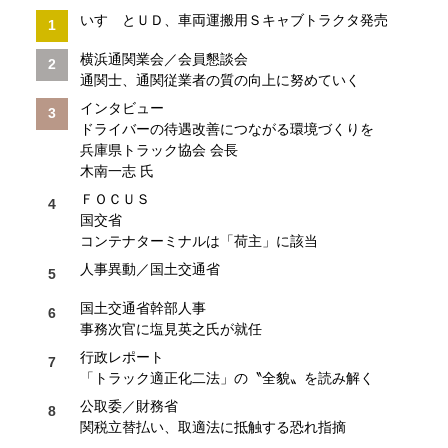
いすゞとＵＤ、車両運搬用Ｓキャブトラクタ発売
横浜通関業会／会員懇談会
通関士、通関従業者の質の向上に努めていく
インタビュー
ドライバーの待遇改善につながる環境づくりを
兵庫県トラック協会 会長
木南一志 氏
ＦＯＣＵＳ
国交省
コンテナターミナルは「荷主」に該当
人事異動／国土交通省
国土交通省幹部人事
事務次官に塩見英之氏が就任
行政レポート
「トラック適正化二法」の〝全貌〟を読み解く
公取委／財務省
関税立替払い、取適法に抵触する恐れ指摘