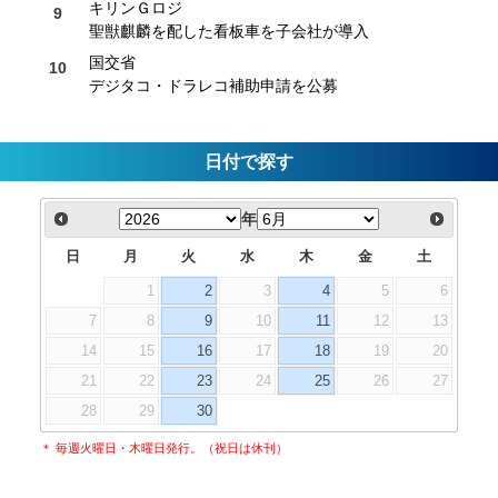
キリンＧロジ
聖獣麒麟を配した看板車を子会社が導入
国交省
デジタコ・ドラレコ補助申請を公募
日付で探す
年
日
月
火
水
木
金
土
1
2
3
4
5
6
7
8
9
10
11
12
13
14
15
16
17
18
19
20
21
22
23
24
25
26
27
28
29
30
＊ 毎週火曜日・木曜日発行。（祝日は休刊）