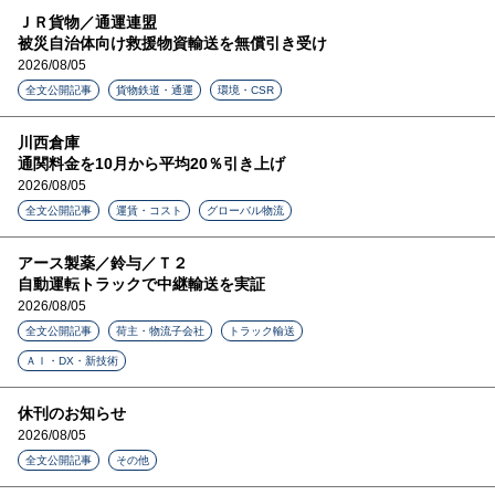
ＪＲ貨物／通運連盟
被災自治体向け救援物資輸送を無償引き受け
2026/08/05
全文公開記事
貨物鉄道・通運
環境・CSR
川西倉庫
通関料金を10月から平均20％引き上げ
2026/08/05
全文公開記事
運賃・コスト
グローバル物流
アース製薬／鈴与／Ｔ２
自動運転トラックで中継輸送を実証
2026/08/05
全文公開記事
荷主・物流子会社
トラック輸送
ＡＩ・DX・新技術
休刊のお知らせ
2026/08/05
全文公開記事
その他