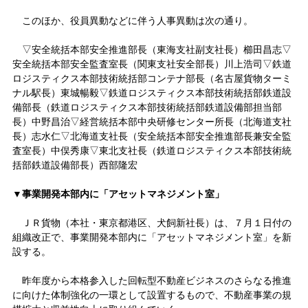
このほか、役員異動などに伴う人事異動は次の通り。
▽安全統括本部安全推進部長（東海支社副支社長）櫛田昌志▽
安全統括本部安全監査室長（関東支社安全部長）川上浩司▽鉄道
ロジスティクス本部技術統括部コンテナ部長（名古屋貨物ターミ
ナル駅長）東城暢毅▽鉄道ロジスティクス本部技術統括部鉄道設
備部長（鉄道ロジスティクス本部技術統括部鉄道設備部担当部
長）中野昌治▽経営統括本部中央研修センター所長（北海道支社
長）志水仁▽北海道支社長（安全統括本部安全推進部長兼安全監
査室長）中俣秀康▽東北支社長（鉄道ロジスティクス本部技術統
括部鉄道設備部長）西部隆宏
▼事業開発本部内に「アセットマネジメント室」
ＪＲ貨物（本社・東京都港区、犬飼新社長）は、７月１日付の
組織改正で、事業開発本部内に「アセットマネジメント室」を新
設する。
昨年度から本格参入した回転型不動産ビジネスのさらなる推進
に向けた体制強化の一環として設置するもので、不動産事業の規