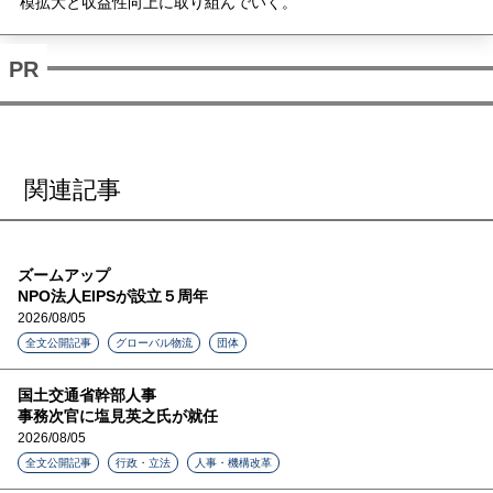
模拡大と収益性向上に取り組んでいく。
関連記事
ズームアップ
NPO法人EIPSが設立５周年
2026/08/05
全文公開記事
グローバル物流
団体
国土交通省幹部人事
事務次官に塩見英之氏が就任
2026/08/05
全文公開記事
行政・立法
人事・機構改革