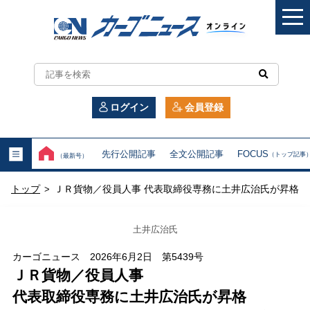
カ
ー
ログイン
会員登録
ゴ
ニ
先行公開記事
全文公開記事
FOCUS
（トップ記事
（最新号）
ュ
トップ
ＪＲ貨物／役員人事 代表取締役専務に土井広治氏が昇格
>
ー
ス
土井広治氏
オ
カーゴニュース 2026年6月2日 第5439号
ＪＲ貨物／役員人事
ン
代表取締役専務に土井広治氏が昇格