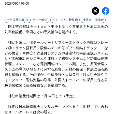
ラ
2026/06/04 06:00
イ
全文公開記事
トラック輸送
ＡＩ・DX・新技術
補助金・助成金
ン
国土交通省は今月８日から中小トラック事業者を対象に車両の
効率化設備・車両などの導入補助を開始する。
補助対象は、①テールゲートリフター②トラック搭載型クレー
ン③トラック搭載用２段積みデッキ④ダブル連結トラック――な
どの機器・車両⑤予約受付システムや受注情報事前確認システム
など⑥配車計画システムや運行・労務管システムなど⑦車両動態
管理システム――など運行関連のシステム類。また、原価管理シ
ステムの導入やＭ＆Ａに関する経費、人材の確保・育成に係る経
費を補助する。そのほか、中型免許・大型免許・けん引免許やフ
ォークリフト運転資格の取得、外国人ドライバーの採用に係る外
免切替教習に係る経費などを補助する。
補助申請受付期間は７月24日まで（予定）。
詳細は日本能率協会コンサルティングのＨＰに掲載。問い合わ
せメールアドレスは次の通り。