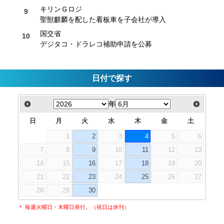
キリンＧロジ
聖獣麒麟を配した看板車を子会社が導入
国交省
デジタコ・ドラレコ補助申請を公募
日付で探す
年
日
月
火
水
木
金
土
1
2
3
4
5
6
7
8
9
10
11
12
13
14
15
16
17
18
19
20
21
22
23
24
25
26
27
28
29
30
＊ 毎週火曜日・木曜日発行。（祝日は休刊）