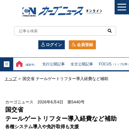
カ
ー
ログイン
会員登録
ゴ
ニ
先行公開記事
全文公開記事
FOCUS
（トップ記事
（最新号）
ュ
トップ
国交省 テールゲートリフター導入経費など補助
>
ー
ス
カーゴニュース 2026年6月4日 第5440号
オ
国交省
テールゲートリフター導入経費など補助
ン
各種システム導入や免許取得も支援