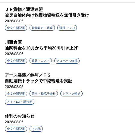
ＪＲ貨物／通運連盟
被災自治体向け救援物資輸送を無償引き受け
2026/08/05
全文公開記事
貨物鉄道・通運
環境・CSR
川西倉庫
通関料金を10月から平均20％引き上げ
2026/08/05
全文公開記事
運賃・コスト
グローバル物流
アース製薬／鈴与／Ｔ２
自動運転トラックで中継輸送を実証
2026/08/05
全文公開記事
荷主・物流子会社
トラック輸送
ＡＩ・DX・新技術
休刊のお知らせ
2026/08/05
全文公開記事
その他