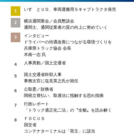
いすゞとＵＤ、車両運搬用Ｓキャブトラクタ発売
横浜通関業会／会員懇談会
通関士、通関従業者の質の向上に努めていく
インタビュー
ドライバーの待遇改善につながる環境づくりを
兵庫県トラック協会 会長
木南一志 氏
人事異動／国土交通省
国土交通省幹部人事
事務次官に塩見英之氏が就任
公取委／財務省
関税立替払い、取適法に抵触する恐れ指摘
行政レポート
「トラック適正化二法」の〝全貌〟を読み解く
ＦＯＣＵＳ
国交省
コンテナターミナルは「荷主」に該当