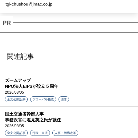
tgl-chushou@jmac.co.jp
関連記事
ズームアップ
NPO法人EIPSが設立５周年
2026/08/05
全文公開記事
グローバル物流
団体
国土交通省幹部人事
事務次官に塩見英之氏が就任
2026/08/05
全文公開記事
行政・立法
人事・機構改革