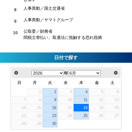
人事異動／国土交通省
人事異動／ヤマトグループ
公取委／財務省
関税立替払い、取適法に抵触する恐れ指摘
日付で探す
年
日
月
火
水
木
金
土
1
2
3
4
5
6
7
8
9
10
11
12
13
14
15
16
17
18
19
20
21
22
23
24
25
26
27
28
29
30