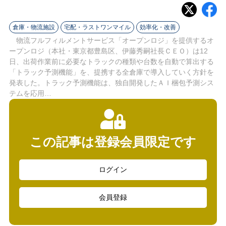
ラ
イ
倉庫・物流施設
宅配・ラストワンマイル
効率化・改善
物流フルフィルメントサービス「オープンロジ」を提供するオ
ン
ープンロジ（本社・東京都豊島区、伊藤秀嗣社長ＣＥＯ）は12
日、出荷作業前に必要なトラックの種類や台数を自動で算出する
「トラック予測機能」を、提携する全倉庫で導入していく方針を
発表した。トラック予測機能は、独自開発したＡＩ梱包予測シス
テムを応用…
この記事は登録会員限定です
ログイン
会員登録