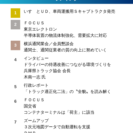
いすゞとＵＤ、車両運搬用Ｓキャブトラクタ発売
ＦＯＣＵＳ
東京エレクトロン
半導体装置の物流体制強化、需要拡大に対応
横浜通関業会／会員懇談会
通関士、通関従業者の質の向上に努めていく
インタビュー
ドライバーの待遇改善につながる環境づくりを
兵庫県トラック協会 会長
木南一志 氏
行政レポート
「トラック適正化二法」の〝全貌〟を読み解く
ＦＯＣＵＳ
国交省
コンテナターミナルは「荷主」に該当
ズームアップ
３次元地図データで自動運転を支援
ＤＭＰ