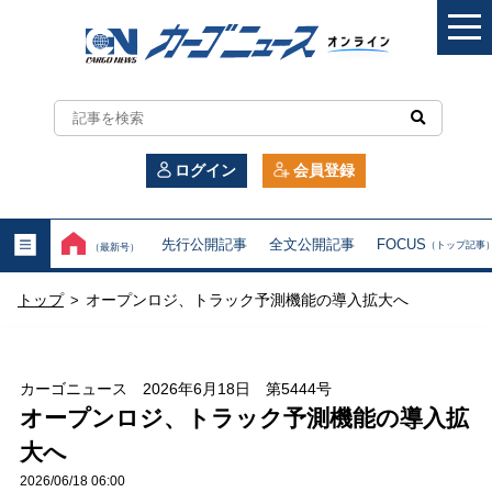
カ
ー
ログイン
会員登録
ゴ
ニ
先行公開記事
全文公開記事
FOCUS
（トップ記事
（最新号）
ュ
トップ
オープンロジ、トラック予測機能の導入拡大へ
>
ー
ス
カーゴニュース 2026年6月18日 第5444号
オ
オープンロジ、トラック予測機能の導入拡
大へ
ン
2026/06/18 06:00