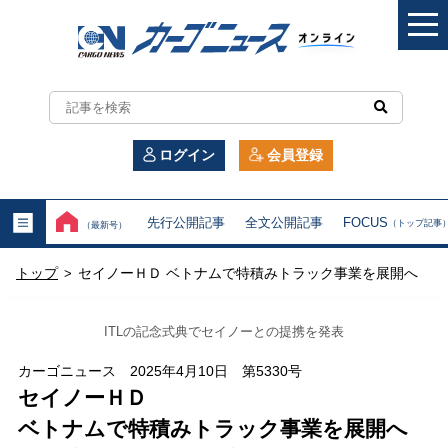
カ
ー
ログイン
会員登録
ゴ
ニ
先行公開記事
全文公開記事
FOCUS
（トップ記事
（最新号）
ュ
トップ
セイノーＨＤ ベトナムで特積みトラック事業を展開へ
>
ー
ス
ITLの記念式典でセイノーとの提携を発表
オ
カーゴニュース 2025年4月10日 第5330号
セイノーＨＤ
ン
ベトナムで特積みトラック事業を展開へ