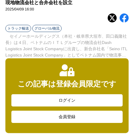
ラ
現地物流会社と合弁会社を設立
2025/04/09 16:00
イ
ン
トラック輸送
グローバル物流
セイノーホールディングス（本社・岐阜県大垣市、田口義隆社
長）は４日、ベトナムのＩＴＬグループの物流会社Dash
Logistics Joint Stock Companyに出資し、新合弁社名「Seino ITL
Logistics Joint Stock Company」としてベトナム国内で物流事…
この記事は登録会員限定です
ログイン
会員登録