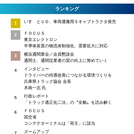
ランキング
いすゞとＵＤ、車両運搬用Ｓキャブトラクタ発売
ＦＯＣＵＳ
東京エレクトロン
半導体装置の物流体制強化、需要拡大に対応
横浜通関業会／会員懇談会
通関士、通関従業者の質の向上に努めていく
インタビュー
ドライバーの待遇改善につながる環境づくりを
兵庫県トラック協会 会長
木南一志 氏
行政レポート
「トラック適正化二法」の〝全貌〟を読み解く
ＦＯＣＵＳ
国交省
コンテナターミナルは「荷主」に該当
ズームアップ