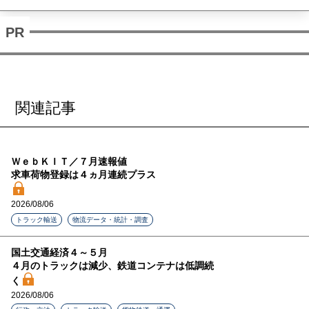
関連記事
ＷｅｂＫＩＴ／７月速報値
求車荷物登録は４ヵ月連続プラス
2026/08/06
トラック輸送
物流データ・統計・調査
国土交通経済４～５月
４月のトラックは減少、鉄道コンテナは低調続
く
2026/08/06