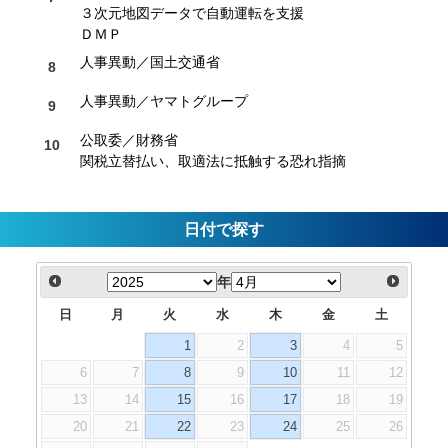
３次元地図データで自動運転を支援
ＤＭＰ
人事異動／国土交通省
人事異動／ヤマトグループ
公取委／財務省
関税立替払い、取適法に抵触する恐れ指摘
日付で探す
年
日
月
火
水
木
金
土
1
2
3
4
5
6
7
8
9
10
11
12
13
14
15
16
17
18
19
20
21
22
23
24
25
26