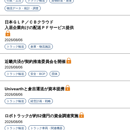
行政・立法
トラック輸送
貨物鉄道・通運
物流データ・統計・調査
日本ＧＬＰ／ＣＢクラウド
入居企業向けの配送ＰＦサービス提供
2026/08/06
トラック輸送
倉庫・物流施設
近畿共済が契約推進委員会を開催
2026/08/06
トラック輸送
安全・BCP
団体
Univearthと倉吉運送が資本提携
2026/08/06
トラック輸送
経営計画・戦略
ロボトラックが約52億円の資金調達実施
2026/08/06
トラック輸送
トラック車両・関連機器