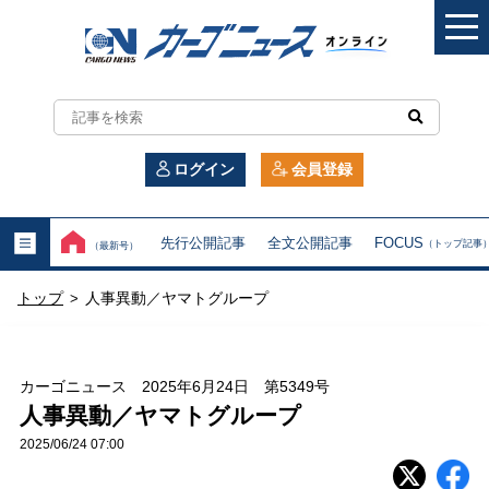
カ
ー
ログイン
会員登録
ゴ
ニ
先行公開記事
全文公開記事
FOCUS
（トップ記事
（最新号）
ュ
トップ
人事異動／ヤマトグループ
>
ー
ス
カーゴニュース 2025年6月24日 第5349号
オ
人事異動／ヤマトグループ
2025/06/24 07:00
ン