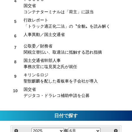
国交省
コンテナターミナルは「荷主」に該当
行政レポート
「トラック適正化二法」の〝全貌〟を読み解く
人事異動／国土交通省
公取委／財務省
関税立替払い、取適法に抵触する恐れ指摘
国土交通省幹部人事
事務次官に塩見英之氏が就任
キリンＧロジ
聖獣麒麟を配した看板車を子会社が導入
国交省
デジタコ・ドラレコ補助申請を公募
日付で探す
年