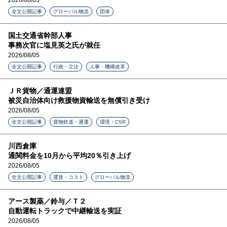
2026/08/05
全文公開記事
グローバル物流
団体
国土交通省幹部人事
事務次官に塩見英之氏が就任
2026/08/05
全文公開記事
行政・立法
人事・機構改革
ＪＲ貨物／通運連盟
被災自治体向け救援物資輸送を無償引き受け
2026/08/05
全文公開記事
貨物鉄道・通運
環境・CSR
川西倉庫
通関料金を10月から平均20％引き上げ
2026/08/05
全文公開記事
運賃・コスト
グローバル物流
アース製薬／鈴与／Ｔ２
自動運転トラックで中継輸送を実証
2026/08/05