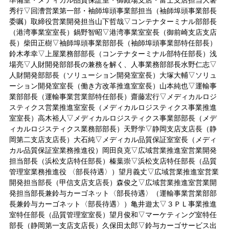
準備室・メディカル品質保証室・御殿場支店・富士支店担当大箸
秀行▽回漕営業第一部・袖師埠頭事業部担当（袖師埠頭事業部長
委嘱）取締役営業開発担当山下哲哉▽コンテナターミナル部部長
（港湾事業室室長）鍋野智昭▽港湾事業室室長（御前崎支店支店
長）柴田正樹▽袖師埠頭事業部部長（袖師埠頭事業部特任部長）
鈴木孝幸▽上屋業務部部長（コンテナターミナル部特任部長）浅
場亮▽人財開発部部長の兼務を解く、人事業務部部長水野仁志▽
人財開発部部長（ソリューション開発室室長）大塚大輔▽ソリュ
ーション開発室室長（働き方改革推進室室長）山本純也▽運輸事
業部部長（運輸事業営業部特任部長）齋藤宏行▽メディカルロジ
スティクス営業推進室室長（メディカルロジスティクス事業推進
室室長）高木裕人▽メディカルロジスティクス事業部部長（メデ
ィカルロジスティクス業務部部長）天野学▽静岡支店支店長（静
岡第二支店支店長）大石純▽メディカル品質保証室室長（メディ
カル品質保証室業務推進役）岡田良克▽広域営業推進室営業開発
担当部長（浜松支店特任部長）榛葉崇▽浜松支店特任部長（品質
管理室業務推進役 〈部長待遇〉）望月義丈▽広域営業推進室営業
開発担当部長（甲信支店支店長）森俊之▽広域営業推進室営業開
発担当部長兼鈴与カーゴネット〈部長待遇〉（運輸事業営業部部
長兼鈴与カーゴネット〈部長待遇〉）亀井遊太▽３ＰＬ事業推進
室特任部長（品質管理室室長）望月俊和▽マーケティング室特任
部長（静岡第一支店支店長）久保田太郎▽鈴与カーゴサービス出