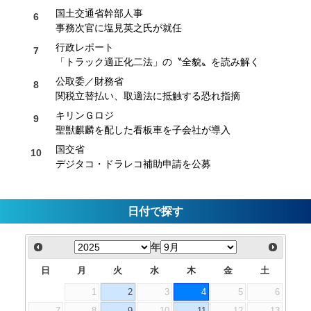
国土交通省幹部人事
事務次官に塩見英之氏が就任
行政レポート
「トラック適正化二法」の〝全貌〟を読み解く
公取委／財務省
関税立替払い、取適法に抵触する恐れ指摘
キリンＧロジ
聖獣麒麟を配した看板車を子会社が導入
国交省
デジタコ・ドラレコ補助申請を公募
日付で探す
年
日
月
火
水
木
金
土
1
2
3
4
5
6
7
8
9
10
11
12
13