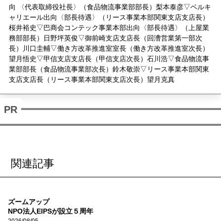
向 〈代表取締役社長〉（食品物流事業部部長）梨本泰彦▽ベルキ
ャリエール出向〈部長待遇〉（リース事業本部関東支店支店長）
桜井裕史▽巴商会コンテック事業本部出向〈部長待遇〉（上屋業
務部部長）日野坪英俊▽御前崎支店支店長（回漕営業第一部次
長）川口圭輔▽働き方改革推進室室長（働き方改革推進室次長）
望月悟史▽甲信支店支店長（甲信支店次長）石川浩▽食品物流事
業部部長（食品物流事業部次長）鈴木敬崇▽リース事業本部関東
支店支店長（リース事業本部関東支店次長）望月克真
関連記事
ズームアップ
NPO法人EIPSが設立５周年