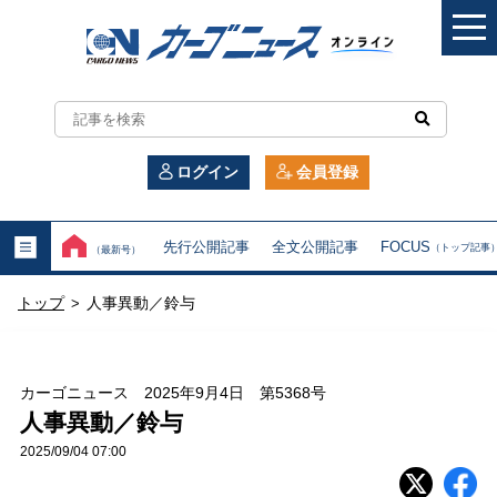
カ
ー
ログイン
会員登録
ゴ
ニ
先行公開記事
全文公開記事
FOCUS
（トップ記事
（最新号）
ュ
トップ
人事異動／鈴与
>
ー
ス
カーゴニュース 2025年9月4日 第5368号
オ
人事異動／鈴与
2025/09/04 07:00
ン