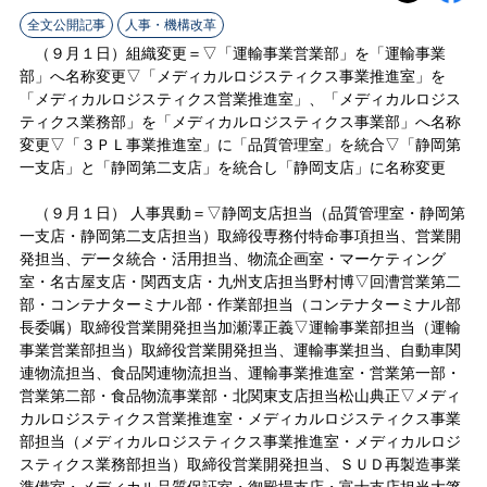
ラ
全文公開記事
人事・機構改革
イ
（９月１日）組織変更＝▽「運輸事業営業部」を「運輸事業
部」へ名称変更▽「メディカルロジスティクス事業推進室」を
ン
「メディカルロジスティクス営業推進室」、「メディカルロジス
ティクス業務部」を「メディカルロジスティクス事業部」へ名称
変更▽「３ＰＬ事業推進室」に「品質管理室」を統合▽「静岡第
一支店」と「静岡第二支店」を統合し「静岡支店」に名称変更
（９月１日） 人事異動＝▽静岡支店担当（品質管理室・静岡第
一支店・静岡第二支店担当）取締役専務付特命事項担当、営業開
発担当、データ統合・活用担当、物流企画室・マーケティング
室・名古屋支店・関西支店・九州支店担当野村博▽回漕営業第二
部・コンテナターミナル部・作業部担当（コンテナターミナル部
長委嘱）取締役営業開発担当加瀬澤正義▽運輸事業部担当（運輸
事業営業部担当）取締役営業開発担当、運輸事業担当、自動車関
連物流担当、食品関連物流担当、運輸事業推進室・営業第一部・
営業第二部・食品物流事業部・北関東支店担当松山典正▽メディ
カルロジスティクス営業推進室・メディカルロジスティクス事業
部担当（メディカルロジスティクス事業推進室・メディカルロジ
スティクス業務部担当）取締役営業開発担当、ＳＵＤ再製造事業