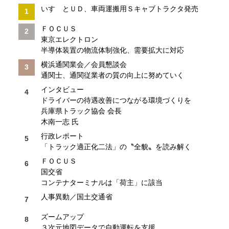
いすゞとＵＤ、車両運搬用Ｓキャブトラクタ発売
ＦＯＣＵＳ
東京エレクトロン
半導体装置の物流体制強化、需要拡大に対応
横浜通関業会／会員懇談会
通関士、通関従業者の質の向上に努めていく
インタビュー
ドライバーの待遇改善につながる環境づくりを
兵庫県トラック協会 会長
木南一志 氏
行政レポート
「トラック適正化二法」の〝全貌〟を読み解く
ＦＯＣＵＳ
国交省
コンテナターミナルは「荷主」に該当
人事異動／国土交通省
ズームアップ
３次元地図データで自動運転を支援