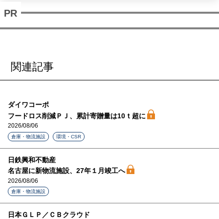
関連記事
ダイワコーポ
フードロス削減ＰＪ、累計寄贈量は10ｔ超に
2026/08/06
倉庫・物流施設
環境・CSR
日鉄興和不動産
名古屋に新物流施設、27年１月竣工へ
2026/08/06
倉庫・物流施設
日本ＧＬＰ／ＣＢクラウド