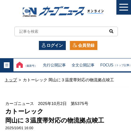
カ
ー
ログイン
会員登録
ゴ
ニ
先行公開記事
全文公開記事
FOCUS
（トップ記事
（最新号）
ュ
トップ
カトーレック 岡山に３温度帯対応の物流拠点竣工
>
ー
ス
カーゴニュース 2025年10月2日 第5375号
オ
カトーレック
岡山に３温度帯対応の物流拠点竣工
ン
2025/10/01 16:00