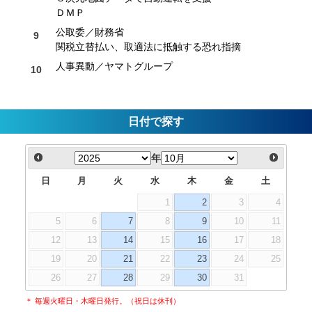
ＤＭＰ
公取委／財務省
関税立替払い、取適法に抵触する恐れ指摘
人事異動／ヤマトグループ
日付で探す
年
日
月
火
水
木
金
土
1
2
3
4
5
6
7
8
9
10
11
12
13
14
15
16
17
18
19
20
21
22
23
24
25
26
27
28
29
30
31
＊ 毎週火曜日・木曜日発行。（祝日は休刊）