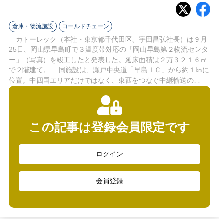
ラ
イ
倉庫・物流施設
コールドチェーン
カトーレック（本社・東京都千代田区、宇田昌弘社長）は９月
ン
25日、岡山県早島町で３温度帯対応の「岡山早島第２物流センタ
ー」（写真）を竣工したと発表した。延床面積は２万３２１６㎡
で２階建て。 同施設は、瀬戸中央道「早島ＩＣ」から約１㎞に
位置。中四国エリアだけではなく、東西をつなぐ中継輸送の…
この記事は登録会員限定です
ログイン
会員登録