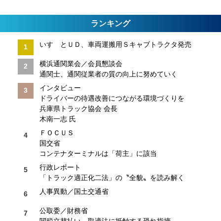
ランキング
いすゞとＵＤ、車両運搬用Ｓキャブトラクタ発売
横浜通関業会／会員懇談会
通関士、通関従業者の質の向上に努めていく
インタビュー
ドライバーの待遇改善につながる環境づくりを
兵庫県トラック協会 会長
木南一志 氏
ＦＯＣＵＳ
国交省
コンテナターミナルは「荷主」に該当
行政レポート
「トラック適正化二法」の〝全貌〟を読み解く
人事異動／国土交通省
公取委／財務省
関税立替払い、取適法に抵触する恐れ指摘