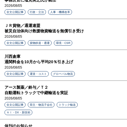
2026/08/05
全文公開記事
行政・立法
人事・機構改革
ＪＲ貨物／通運連盟
被災自治体向け救援物資輸送を無償引き受け
2026/08/05
全文公開記事
貨物鉄道・通運
環境・CSR
川西倉庫
通関料金を10月から平均20％引き上げ
2026/08/05
全文公開記事
運賃・コスト
グローバル物流
アース製薬／鈴与／Ｔ２
自動運転トラックで中継輸送を実証
2026/08/05
全文公開記事
荷主・物流子会社
トラック輸送
ＡＩ・DX・新技術
休刊のお知らせ