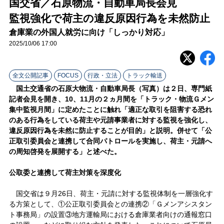
国交省／石原物流・自動車局長会見
ラ
監視強化で荷主の違反原因行為を未然防止
イ
倉庫業の外国人就労に向け「しっかり対応」
2025/10/06 17:00
ン
全文公開記事
FOCUS
行政・立法
トラック輸送
国土交通省の石原大物流・自動車局長
は２日、専門紙
（写真）
記者会見を開き、10、11月の２ヵ月間を「トラック・物流Ｇメン
集中監視月間」に定めたことに触れ「適正な取引を阻害する恐れ
のある行為をしている荷主や元請事業者に対する監視を強化し、
違反原因行為を未然に防止することが目的」と説明。併せて「公
正取引委員会と連携して合同パトロールを実施し、荷主・元請へ
の周知啓発を展開する」と述べた。
公取委と連携して荷主対策を深度化
国交省は９月26日、荷主・元請に対する監視体制を一層強化す
る方策として、①公正取引委員会との連携②「Ｇメンアシスタン
ト事務局」の設置③地方運輸局における倉庫業者向けの通報窓口