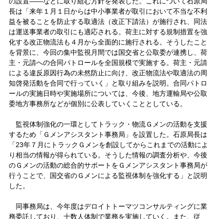
の設置――などに取り組む方針を発表した。これについて石原局
長は「来年１月１日からは中小事業者が取引において不当な不利
益を被ることを防止する取適法（改正下請法）が施行され、同法
は運送事業者の取引にも適応される。荷主に対する規制措置を強
化する改正物流法も４月から全面的に施行される。そうしたこと
を背景に、今回の集中監視月間では国交省と公取委が連携し、荷
主・元請への合同パトロールを全国規模で実施する。荷主・元請
による違反原因行為の未然防止に向け、改正物流法や取適法の周
知啓発活動を合同で行っていく」と取り組みを説明。合同パトロ
ールの実施日時や実施場所については、今後、地方運輸局や公取
委地方事務所などが個別に公表していくこととしている。
監視体制強化の一環としてトラック・物流Ｇメンの活動を支援
するため「Ｇメンアシスタント事務局」を設置した。石原局長は
「23年７月にトラックＧメンを創設してからこれまでの活動によ
り相当の情報が得られている。そうした情報の調査分析や、今後
のＧメンの活動の総合的サポートをＧメンアシスタント事務局が
行うことで、国交省のＧメンによる監視体制を強化する」と説明
した。
同事務局は、今年度はデロイトトーマツコンサルティングに業
務委託しており、十数人体制で業務を実施していく。また、従