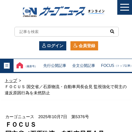
カ
ー
ログイン
会員登録
ゴ
ニ
先行公開記事
全文公開記事
FOCUS
（トップ記事
（最新号）
ュ
トップ
>
ー
ＦＯＣＵＳ 国交省／石原物流・自動車局長会見 監視強化で荷主の
違反原因行為を未然防止
ス
オ
カーゴニュース 2025年10月7日 第5376号
ン
ＦＯＣＵＳ