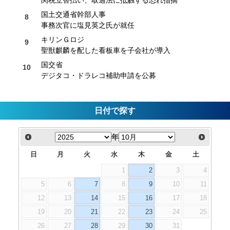
国土交通省幹部人事
事務次官に塩見英之氏が就任
キリンＧロジ
聖獣麒麟を配した看板車を子会社が導入
国交省
デジタコ・ドラレコ補助申請を公募
日付で探す
年
日
月
火
水
木
金
土
1
2
3
4
5
6
7
8
9
10
11
12
13
14
15
16
17
18
19
20
21
22
23
24
25
26
27
28
29
30
31