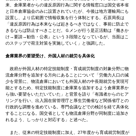
来、倉庫業者からの違反原因行為に関する情報窓口は国交省本省
と日本倉庫協会のみに設置されていたが、今後は地方運輸局にも
設置し、より広範囲で情報収集を行う体制とする。石原局長は
「違反原因行為は本来ならば起きるべきではなく、事前に防止で
きるならば防止すべきことだ。Ｇメンが行う是正活動は『働きか
け→要請→勧告・公表』という３段階となっているが、当面はこ
のステップで荷主対策を実施していく」と強調した。
倉庫業界の要望受け、外国人材の就労を具体化
政府が外国人材の特定技能制度・育成就労制度の対象分野に物
流倉庫分野を追加する方向にあることについて「労働力人口の減
少を背景に、物流倉庫においても外国人材の中長期就労を実現可
能とするため、特定技能制度に倉庫業を追加するよう倉庫業界か
ら強い要望をいただいていた」と背景を語り「有識者からのヒア
リングを行い、出入国在留管理庁と厚生労働省など関係省庁との
行政的な調整を進めている。専門会議などでの検討を経て具体化
することになる。国交省としても物流倉庫分野が同制度に追加さ
れるよう、しっかりと対応する」と述べた。
また、従来の特定技能制度に加え、27年度から育成就労制度が