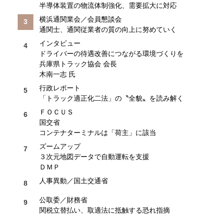
半導体装置の物流体制強化、需要拡大に対応
横浜通関業会／会員懇談会
通関士、通関従業者の質の向上に努めていく
インタビュー
ドライバーの待遇改善につながる環境づくりを
兵庫県トラック協会 会長
木南一志 氏
行政レポート
「トラック適正化二法」の〝全貌〟を読み解く
ＦＯＣＵＳ
国交省
コンテナターミナルは「荷主」に該当
ズームアップ
３次元地図データで自動運転を支援
ＤＭＰ
人事異動／国土交通省
公取委／財務省
関税立替払い、取適法に抵触する恐れ指摘