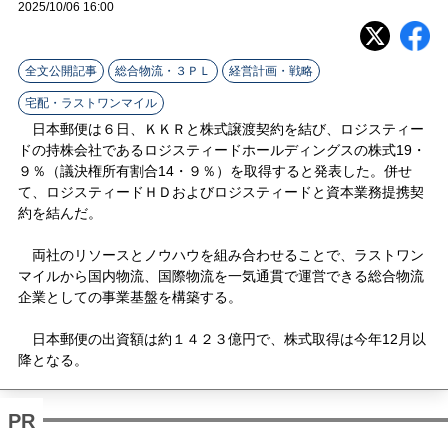
ラ
2025/10/06 16:00
イ
全文公開記事
総合物流・３ＰＬ
経営計画・戦略
ン
宅配・ラストワンマイル
日本郵便は６日、ＫＫＲと株式譲渡契約を結び、ロジスティー
ドの持株会社であるロジスティードホールディングスの株式19・
９％（議決権所有割合14・９％）を取得すると発表した。併せ
て、ロジスティードＨＤおよびロジスティードと資本業務提携契
約を結んだ。
両社のリソースとノウハウを組み合わせることで、ラストワン
マイルから国内物流、国際物流を一気通貫で運営できる総合物流
企業としての事業基盤を構築する。
日本郵便の出資額は約１４２３億円で、株式取得は今年12月以
降となる。