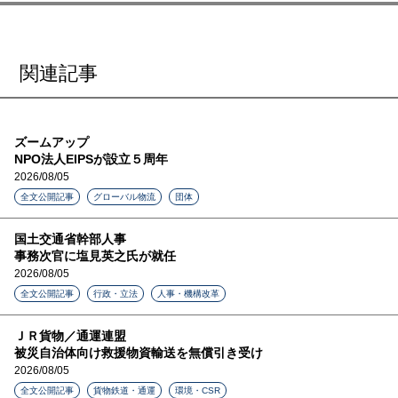
関連記事
ズームアップ
NPO法人EIPSが設立５周年
2026/08/05
全文公開記事
グローバル物流
団体
国土交通省幹部人事
事務次官に塩見英之氏が就任
2026/08/05
全文公開記事
行政・立法
人事・機構改革
ＪＲ貨物／通運連盟
被災自治体向け救援物資輸送を無償引き受け
2026/08/05
全文公開記事
貨物鉄道・通運
環境・CSR