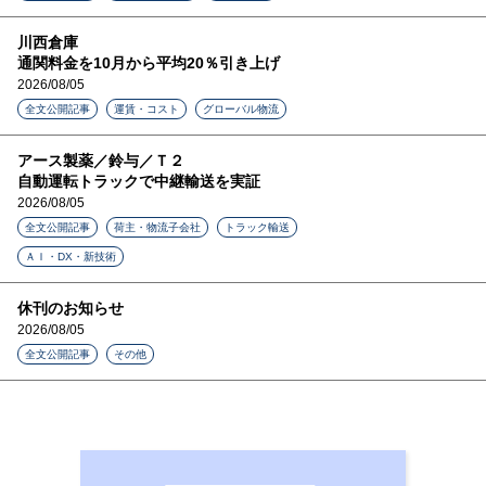
川西倉庫
通関料金を10月から平均20％引き上げ
2026/08/05
全文公開記事
運賃・コスト
グローバル物流
アース製薬／鈴与／Ｔ２
自動運転トラックで中継輸送を実証
2026/08/05
全文公開記事
荷主・物流子会社
トラック輸送
ＡＩ・DX・新技術
休刊のお知らせ
2026/08/05
全文公開記事
その他