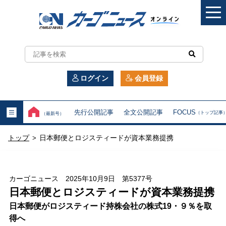
カ
ー
ログイン
会員登録
ゴ
ニ
先行公開記事
全文公開記事
FOCUS
（トップ記事
（最新号）
ュ
トップ
日本郵便とロジスティードが資本業務提携
>
ー
ス
カーゴニュース 2025年10月9日 第5377号
オ
日本郵便とロジスティードが資本業務提携
日本郵便がロジスティード持株会社の株式19・９％を取
ン
得へ