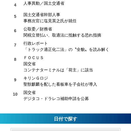
人事異動／国土交通省
国土交通省幹部人事
事務次官に塩見英之氏が就任
公取委／財務省
関税立替払い、取適法に抵触する恐れ指摘
行政レポート
「トラック適正化二法」の〝全貌〟を読み解く
ＦＯＣＵＳ
国交省
コンテナターミナルは「荷主」に該当
キリンＧロジ
聖獣麒麟を配した看板車を子会社が導入
国交省
デジタコ・ドラレコ補助申請を公募
日付で探す