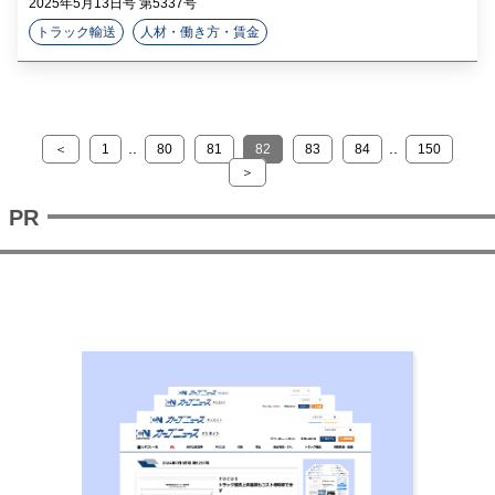
2025年5月13日号 第5337号
トラック輸送
人材・働き方・賃金
..
..
＜
1
80
81
82
83
84
150
＞