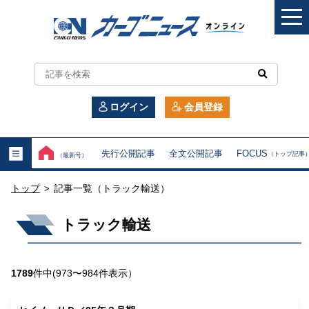
カ
ー
ログイン
会員登録
ゴ
ニ
先行公開記事
全文公開記事
FOCUS
（トップ記事
（最新号）
ュ
トップ
記事一覧（トラック輸送）
>
ー
トラック輸送
ス
オ
1789
件中(973〜984件表示）
ン