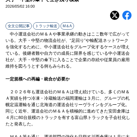
ラ
2026/05/02 16:00
イ
全文公開記事
トラック輸送
M＆A
ン
中小運送会社のＭ＆Ａや事業承継の動きはここ数年で広がって
いる。大手・中堅の物流会社が、“足回り”や輸配送ネットワーク
を強化するために、中小運送会社をグループ化するケースが増え
ている。後継者難や自力での成長に限界を感じている中小運送会
社が、大手・中堅の傘下に入ることで企業の存続や従業員の雇用
維持を図ろうとする例もみられる。
一定規模への再編・統合が必要か
２０２６年も運送会社のＭ＆Ａは増え続けている。多くのＭ＆
Ａ実績を持つ冷凍・冷蔵輸送の福岡運輸は３月に、グループの札
幌定温運輸を通じ北海道の運送会社リーヴラインをグループ化。
同じく近年、運送会社のＭ＆Ａを積極的に進めてきた安田倉庫は
４月に80台規模のトラックを有する富山県トラックを子会社化し
たと発表した。
Ｍ＆Ａ等を通じ、運送部門の強化を目指す川西倉庫は１月に大