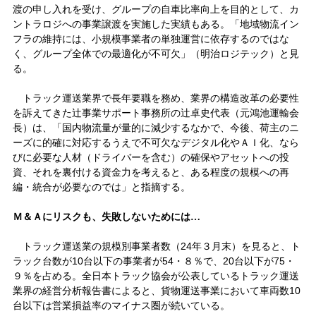
渡の申し入れを受け、グループの自車比率向上を目的として、カ
ントラロジへの事業譲渡を実施した実績もある。「地域物流イン
フラの維持には、小規模事業者の単独運営に依存するのではな
く、グループ全体での最適化が不可欠」（明治ロジテック）と見
る。
トラック運送業界で長年要職を務め、業界の構造改革の必要性
を訴えてきた辻事業サポート事務所の辻卓史代表（元鴻池運輸会
長）は、「国内物流量が量的に減少するなかで、今後、荷主のニ
ーズに的確に対応するうえで不可欠なデジタル化やＡＩ化、なら
びに必要な人材（ドライバーを含む）の確保やアセットへの投
資、それを裏付ける資金力を考えると、ある程度の規模への再
編・統合が必要なのでは」と指摘する。
Ｍ＆Ａにリスクも、失敗しないためには…
トラック運送業の規模別事業者数（24年３月末）を見ると、ト
ラック台数が10台以下の事業者が54・８％で、20台以下が75・
９％を占める。全日本トラック協会が公表しているトラック運送
業界の経営分析報告書によると、貨物運送事業において車両数10
台以下は営業損益率のマイナス圏が続いている。