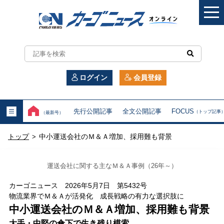
カ
ー
ログイン
会員登録
ゴ
ニ
先行公開記事
全文公開記事
FOCUS
（トップ記事
（最新号）
ュ
トップ
中小運送会社のＭ＆Ａ増加、採用難も背景
>
ー
ス
運送会社に関する主なＭ＆Ａ事例（26年～）
オ
カーゴニュース 2026年5月7日 第5432号
物流業界でＭ＆Ａが活発化 成長戦略の有力な選択肢に
ン
中小運送会社のＭ＆Ａ増加、採用難も背景
大手・中堅の傘下で生き残り模索