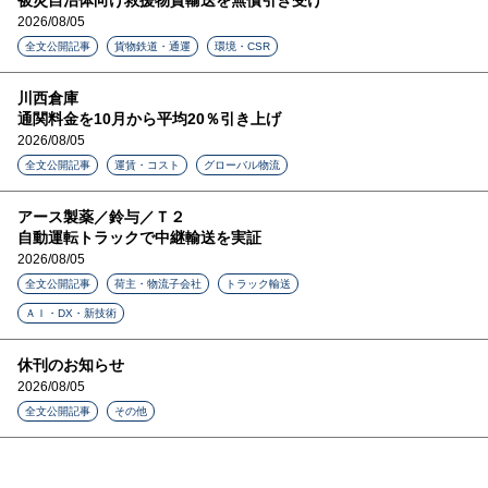
2026/08/05
全文公開記事
貨物鉄道・通運
環境・CSR
川西倉庫
通関料金を10月から平均20％引き上げ
2026/08/05
全文公開記事
運賃・コスト
グローバル物流
アース製薬／鈴与／Ｔ２
自動運転トラックで中継輸送を実証
2026/08/05
全文公開記事
荷主・物流子会社
トラック輸送
ＡＩ・DX・新技術
休刊のお知らせ
2026/08/05
全文公開記事
その他