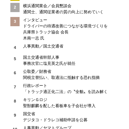
横浜通関業会／会員懇談会
通関士、通関従業者の質の向上に努めていく
インタビュー
ドライバーの待遇改善につながる環境づくりを
兵庫県トラック協会 会長
木南一志 氏
人事異動／国土交通省
国土交通省幹部人事
事務次官に塩見英之氏が就任
公取委／財務省
関税立替払い、取適法に抵触する恐れ指摘
行政レポート
「トラック適正化二法」の〝全貌〟を読み解く
キリンＧロジ
聖獣麒麟を配した看板車を子会社が導入
国交省
デジタコ・ドラレコ補助申請を公募
人事異動／ヤマトグループ