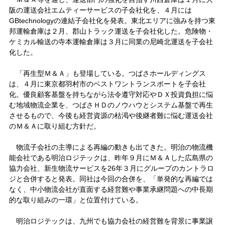
阪の運送会社エムティーサービスの子会社化を、４月には
GBtechnologyの連結子会社化を発表。東北エリアに強みを持つ東
邦運輸倉庫は２月、郡山トラック運送を子会社化した。危険物・
ケミカル輸送の寺本運輸倉庫は３月に同業の尼崎北運送を子会社
化した。
「再生型Ｍ＆Ａ」も登場している。つばさホールディングス
は、４月に東京都羽村市のベストワントランスポートを子会社
化。優良顧客基盤を持ちながら法令遵守対応やＤＸ投資負担に悩
む地域物流企業を、つばさＨＤのノウハウとシステム基盤で再生
させるもので、今後も経営資源の枯渇や後継者難に悩む運送会社
のＭ＆Ａに取り組む方針だ。
物流子会社の主導による再編の動きも出てきた。明治の物流機
能会社である明治ロジテックは、昨年９月にＭ＆Ａした広島県の
協力会社、新生物流サービスを26年３月にグループのカントラロ
ジと合併すると発表。同社は今回の合併を、「単発的な再編では
なく、中小物流会社が直面する経営難や事業承継問題への中長期
的な取り組みの一環」と位置付けている。
明治ロジテックは、九州でも協力会社の経営難を背景に事業譲