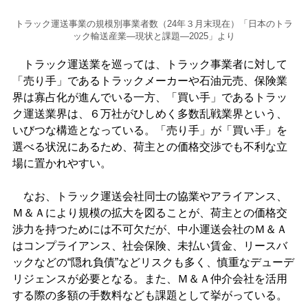
トラック運送事業の規模別事業者数（24年３月末現在）「日本のトラ
ック輸送産業―現状と課題―2025」より
トラック運送業を巡っては、トラック事業者に対して
「売り手」であるトラックメーカーや石油元売、保険業
界は寡占化が進んでいる一方、「買い手」であるトラッ
ク運送業界は、６万社がひしめく多数乱戦業界という、
いびつな構造となっている。「売り手」が「買い手」を
選べる状況にあるため、荷主との価格交渉でも不利な立
場に置かれやすい。
なお、トラック運送会社同士の協業やアライアンス、
Ｍ＆Ａにより規模の拡大を図ることが、荷主との価格交
渉力を持つためには不可欠だが、中小運送会社のＭ＆Ａ
はコンプライアンス、社会保険、未払い賃金、リースバ
ックなどの“隠れ負債”などリスクも多く、慎重なデューデ
リジェンスが必要となる。また、Ｍ＆Ａ仲介会社を活用
する際の多額の手数料なども課題として挙がっている。