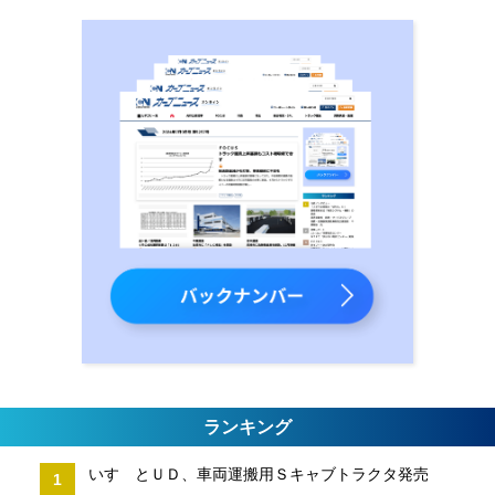
ランキング
いすゞとＵＤ、車両運搬用Ｓキャブトラクタ発売