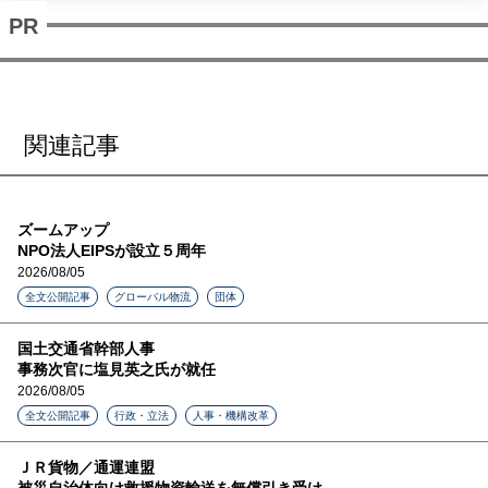
関連記事
ズームアップ
NPO法人EIPSが設立５周年
2026/08/05
全文公開記事
グローバル物流
団体
国土交通省幹部人事
事務次官に塩見英之氏が就任
2026/08/05
全文公開記事
行政・立法
人事・機構改革
ＪＲ貨物／通運連盟
被災自治体向け救援物資輸送を無償引き受け