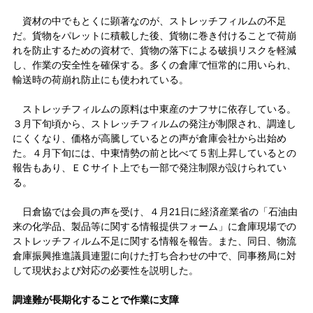
資材の中でもとくに顕著なのが、ストレッチフィルムの不足
だ。貨物をパレットに積載した後、貨物に巻き付けることで荷崩
れを防止するための資材で、貨物の落下による破損リスクを軽減
し、作業の安全性を確保する。多くの倉庫で恒常的に用いられ、
輸送時の荷崩れ防止にも使われている。
ストレッチフィルムの原料は中東産のナフサに依存している。
３月下旬頃から、ストレッチフィルムの発注が制限され、調達し
にくくなり、価格が高騰しているとの声が倉庫会社から出始め
た。４月下旬には、中東情勢の前と比べて５割上昇しているとの
報告もあり、ＥＣサイト上でも一部で発注制限が設けられてい
る。
日倉協では会員の声を受け、４月21日に経済産業省の「石油由
来の化学品、製品等に関する情報提供フォーム」に倉庫現場での
ストレッチフィルム不足に関する情報を報告。また、同日、物流
倉庫振興推進議員連盟に向けた打ち合わせの中で、同事務局に対
して現状および対応の必要性を説明した。
調達難が長期化することで作業に支障