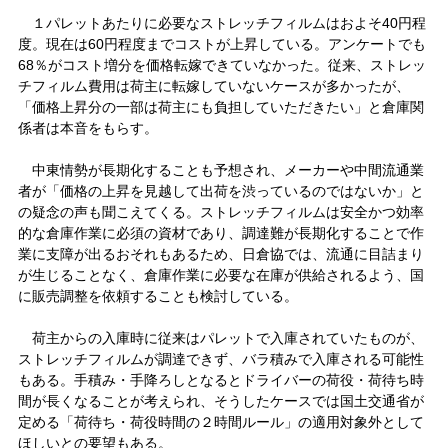
１パレットあたりに必要なストレッチフィルムはおよそ40円程
度。現在は60円程度までコストが上昇している。アンケートでも
68％がコスト増分を価格転嫁できていなかった。従来、ストレッ
チフィルム費用は荷主に転嫁していないケースが多かったが、
「価格上昇分の一部は荷主にも負担していただきたい」と倉庫関
係者は本音をもらす。
中東情勢が長期化することも予想され、メーカーや中間流通業
者が「価格の上昇を見越して出荷を渋っているのではないか」と
の疑念の声も聞こえてくる。ストレッチフィルムは安全かつ効率
的な倉庫作業に必須の資材であり、調達難が長期化することで作
業に支障が出るおそれもあるため、日倉協では、流通に目詰まり
が生じることなく、倉庫作業に必要な在庫が供給されるよう、国
に販売調整を依頼することも検討している。
荷主からの入庫時に従来はパレットで入庫されていたものが、
ストレッチフィルムが調達できず、バラ積みで入庫される可能性
もある。手積み・手降ろしとなるとドライバーの荷役・荷待ち時
間が長くなることが考えられ、そうしたケースでは国土交通省が
定める「荷待ち・荷役時間の２時間ルール」の適用対象外として
ほしいとの要望もある。