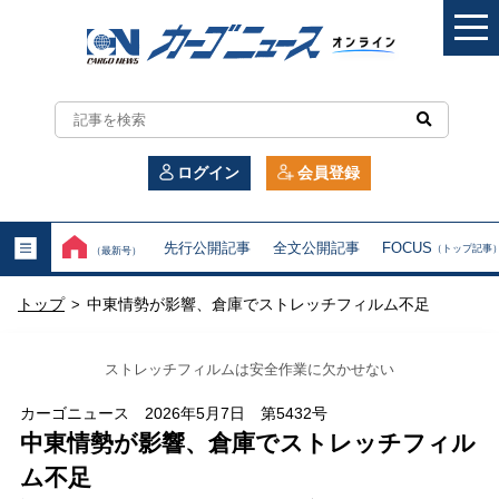
カ
ー
ログイン
会員登録
ゴ
ニ
先行公開記事
全文公開記事
FOCUS
（トップ記事
（最新号）
ュ
トップ
中東情勢が影響、倉庫でストレッチフィルム不足
>
ー
ス
ストレッチフィルムは安全作業に欠かせない
オ
カーゴニュース 2026年5月7日 第5432号
中東情勢が影響、倉庫でストレッチフィル
ン
ム不足