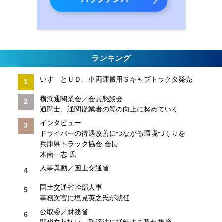
ランキング
いすゞとＵＤ、車両運搬用Ｓキャブトラクタ発売
横浜通関業会／会員懇談会
通関士、通関従業者の質の向上に努めていく
インタビュー
ドライバーの待遇改善につながる環境づくりを
兵庫県トラック協会 会長
木南一志 氏
人事異動／国土交通省
国土交通省幹部人事
事務次官に塩見英之氏が就任
公取委／財務省
関税立替払い、取適法に抵触する恐れ指摘