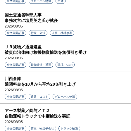
全文公開記事
グローバル物流
団体
国土交通省幹部人事
事務次官に塩見英之氏が就任
2026/08/05
全文公開記事
行政・立法
人事・機構改革
ＪＲ貨物／通運連盟
被災自治体向け救援物資輸送を無償引き受け
2026/08/05
全文公開記事
貨物鉄道・通運
環境・CSR
川西倉庫
通関料金を10月から平均20％引き上げ
2026/08/05
全文公開記事
運賃・コスト
グローバル物流
アース製薬／鈴与／Ｔ２
自動運転トラックで中継輸送を実証
2026/08/05
全文公開記事
荷主・物流子会社
トラック輸送