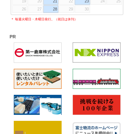
19
20
21
22
23
24
25
26
27
28
29
30
＊ 毎週火曜日・木曜日発行。（祝日は休刊）