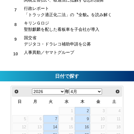
行政レポート
「トラック適正化二法」の〝全貌〟を読み解く
キリンＧロジ
聖獣麒麟を配した看板車を子会社が導入
国交省
デジタコ・ドラレコ補助申請を公募
人事異動／ヤマトグループ
日付で探す
年
日
月
火
水
木
金
土
1
2
3
4
5
6
7
8
9
10
11
12
13
14
15
16
17
18