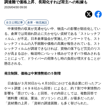
ラ
調達難で価格上昇、長期化すれば荷主への転嫁も
2026/04/30 09:00
イ
ン
全文公開記事
倉庫・物流施設
中東情勢の収束が見通せない中、物流への影響が顕在化してい
る。倉庫では荷崩れ防止に欠かせない資材である「ストレッチフ
ィルム」が不足。日本倉庫協会が実施したアンケートでも、スト
レッチフィルムの入手困難や価格の高騰が報告されている。スト
レッチフィルムが調達できなければ、貨物の落下など労災のリス
クが高まるほか、輸送時にパレット積みができずバラ積みされる
ことによって、ドライバーの荷降ろし時の負荷が増大することが
懸念される。
発注制限、価格は中東情勢前の５割増
日倉協が３月30日から４月10日にかけて会員企業に行ったアン
ケート調査（４９８社から回答）によると、約７割で中東情勢の
影響を「受けている」と回答。その内容としては、複数回答で
「燃料費（軽油、重油、ガソリン）の上昇」が最多だったが、
「資材費の上昇」「資材の調達困難」も多く挙げられた。