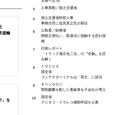
木南一志 氏
人事異動／国土交通省
国土交通省幹部人事
事務次官に塩見英之氏が就任
社
公取委／財務省
鉄道輸
関税立替払い、取適法に抵触する恐れ指
摘
行政レポート
「トラック適正化二法」の〝全貌〟を読
み解く
ＦＯＣＵＳ
国交省
コンテナターミナルは「荷主」に該当
キリンＧロジ
聖獣麒麟を配した看板車を子会社が導入
国交省
針」を
デジタコ・ドラレコ補助申請を公募