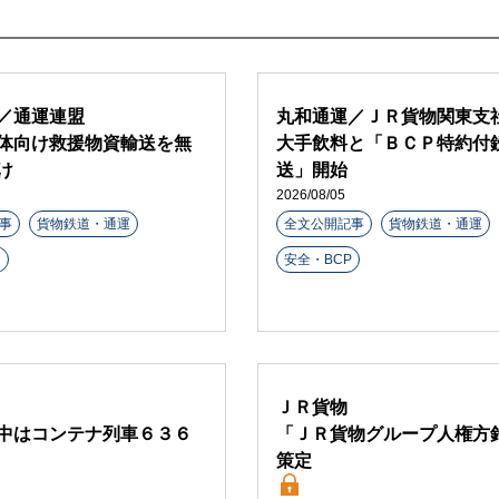
／通運連盟
丸和通運／ＪＲ貨物関東支
体向け救援物資輸送を無
大手飲料と「ＢＣＰ特約付
け
送」開始
2026/08/05
事
貨物鉄道・通運
全文公開記事
貨物鉄道・通運
R
安全・BCP
ＪＲ貨物
中はコンテナ列車６３６
「ＪＲ貨物グループ人権方
策定