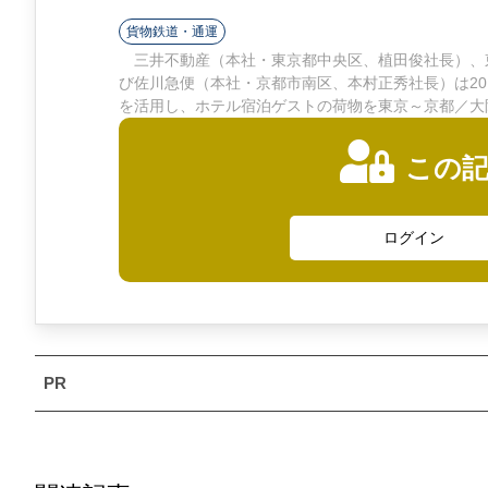
ン
貨物鉄道・通運
ラ
三井不動産（本社・東京都中央区、植田俊社長）、
び佐川急便（本社・京都市南区、本村正秀社長）は2
イ
を活用し、ホテル宿泊ゲストの荷物を東京～京都／大
ン
この
ログイン