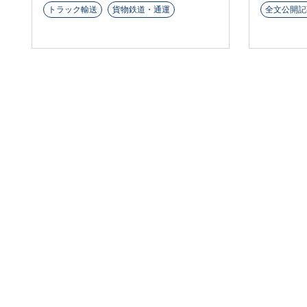
トラック輸送
貨物鉄道・通運
全文公開記