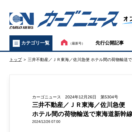
カ
先行公開記事
カテゴリ一覧
（最新号）
ー
トップ
三井不動産／ＪＲ東海／佐川急便 ホテル間の荷物輸送
ゴ
>
ニ
ュ
カーゴニュース 2024年12月26日 第5304号
ー
三井不動産／ＪＲ東海／佐川急便
ス
ホテル間の荷物輸送で東海道新幹
オ
2024/12/26 07:00