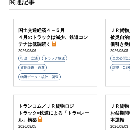
関連記事
国土交通経済４～５月
ＪＲ貨物
４月のトラックは減少、鉄道コン
被災自治
テナは低調続く
償引き受
2026/08/06
2026/08/05
行政・立法
トラック輸送
全文公開記
貨物鉄道・通運
環境・CS
物流データ・統計・調査
トランコム／ＪＲ貨物ロジ
ＪＲ貨物
トラック×鉄道による「トラ∞レー
お盆期間
ル」構築
本運転
2026/08/05
2026/08/03