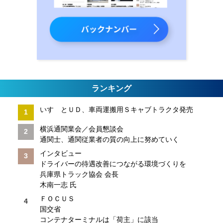
ランキング
いすゞとＵＤ、車両運搬用Ｓキャブトラクタ発売
横浜通関業会／会員懇談会
通関士、通関従業者の質の向上に努めていく
インタビュー
ドライバーの待遇改善につながる環境づくりを
兵庫県トラック協会 会長
木南一志 氏
ＦＯＣＵＳ
国交省
コンテナターミナルは「荷主」に該当