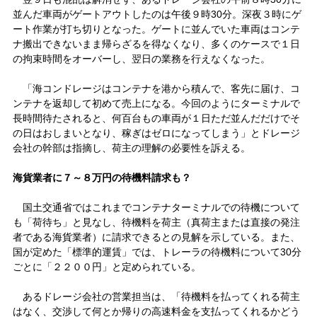
並んだ車両がゲートアウトしたのは午後９時30分。深夜３時にゲ
ート作業が打ち切りとなった。ゲートに並んでいた車両はコンテ
ナ搬出できないまま帰らざるを得なくなり、多くのケースで１日
の拘束時間をオーバーし、翌日の業務を行えなくなった。
「海コンドレージはコンテナを港から積んで、客先に届け、コ
ンテナを返却して初めて売上になる。今回のようにターミナルで
長時間待たされると、何百台もの車両が１日ただ並んだだけでそ
の日はおしまいとなり、稼ぎはゼロになってしまう」とドレージ
会社の幹部は指摘し、荷主の理解の必要性を訴える。
海貨業者に７～８万円の待機料請求も？
国土交通省ではこれまでコンテナターミナルでの待機について
も「荷待ち」と見なし、待機料を荷主（真荷主または直接の発注
者である海貨業者）に請求できるとの見解を示している。また、
国が定めた「標準的運賃」では、トレーラの待機料について30分
ごとに「２２００円」と定められている。
あるドレージ会社の営業担当は、「待機料を払ってくれる荷主
はなく、交渉して何とか帰りの高速料金を支払ってくれるかどう