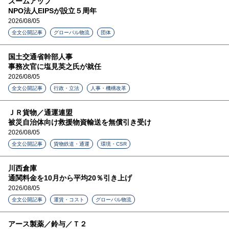
ズームアップ
NPO法人EIPSが設立５周年
2026/08/05
全文公開記事
グローバル物流
団体
国土交通省幹部人事
事務次官に塩見英之氏が就任
2026/08/05
全文公開記事
行政・立法
人事・機構改革
ＪＲ貨物／通運連盟
被災自治体向け救援物資輸送を無償引き受け
2026/08/05
全文公開記事
貨物鉄道・通運
環境・CSR
川西倉庫
通関料金を10月から平均20％引き上げ
2026/08/05
全文公開記事
運賃・コスト
グローバル物流
アース製薬／鈴与／Ｔ２