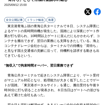
ラ
2025/09/12 15:00
イ
全文公開記事
トラック輸送
海運
ン
東京港青海ふ頭の青海公共ターミナルで８日、システム障害に
よるゲートの長時間待機が発生した。混雑により深夜にゲート作
業が打ち切られ、10時間以上ゲートに並んだにもかかわらず、コ
ンテナを搬出できず、翌日の業務にも支障をきたしている。海上
コンテナドレージ会社からは、ターミナルでの待機を「荷待ち」
と見なす国土交通省の見解に沿って、待機料を請求する動きも出
てきているという。
“無収入”で拘束時間オーバー、翌日業務できず
青海公共ターミナルで起きたシステム障害により、ゲート受付
がマニュアル対応となり、処理能力が大きく低下したことでゲー
トが混雑。「東京港ポータルサイト」を通じ、搬出受付を午後９
時30分に打ち切ることが発表され、８日当日はゲートへの並びを
あえて避けた会社もあった。
翌９日も混乱は解消せず、あるドレージ会社の午前８時30分に