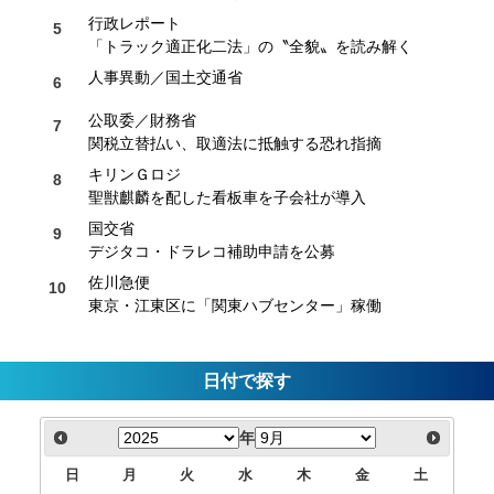
行政レポート
「トラック適正化二法」の〝全貌〟を読み解く
人事異動／国土交通省
公取委／財務省
関税立替払い、取適法に抵触する恐れ指摘
キリンＧロジ
聖獣麒麟を配した看板車を子会社が導入
国交省
デジタコ・ドラレコ補助申請を公募
佐川急便
東京・江東区に「関東ハブセンター」稼働
日付で探す
年
日
月
火
水
木
金
土