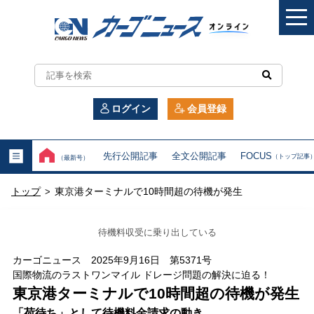
カ
ー
ログイン
会員登録
ゴ
ニ
先行公開記事
全文公開記事
FOCUS
（トップ記事
（最新号）
ュ
トップ
東京港ターミナルで10時間超の待機が発生
>
ー
ス
待機料収受に乗り出している
オ
カーゴニュース 2025年9月16日 第5371号
国際物流のラストワンマイル ドレージ問題の解決に迫る！
ン
東京港ターミナルで10時間超の待機が発生
「荷待ち」として待機料金請求の動き