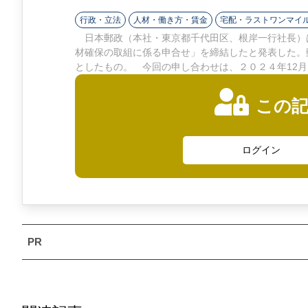
ン
行政・立法
人材・働き方・賃金
宅配・ラストワンマイ
ラ
日本郵政（本社・東京都千代田区、根岸一行社長）は
材確保の取組に係る申合せ」を締結したと発表した。
イ
としたもの。 今回の申し合わせは、２０２４年12
ン
この
ログイン