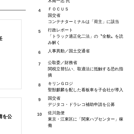
木南一志 氏
ＦＯＣＵＳ
国交省
コンテナターミナルは「荷主」に該当
行政レポート
「トラック適正化二法」の〝全貌〟を読
任
み解く
人事異動／国土交通省
公取委／財務省
関税立替払い、取適法に抵触する恐れ指
摘
キリンＧロジ
聖獣麒麟を配した看板車を子会社が導入
国交省
デジタコ・ドラレコ補助申請を公募
佐川急便
請を公
東京・江東区に「関東ハブセンター」稼
働