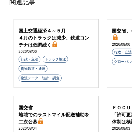
関連記事
国土交通経済４～５月
国交省、
４月のトラックは減少、鉄道コン
テナは低調続く
2026/08/06
2026/08/06
行政・立法
行政・立法
トラック輸送
グローバル
貨物鉄道・通運
物流データ・統計・調査
国交省
ＦＯＣＵ
地域でのラストマイル配送補助を
「許可更
二次公募
体制は検
2026/08/04
2026/08/03