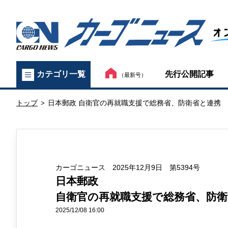
カ
先行公開記事
カテゴリ一覧
（最新号）
ー
トップ
日本郵政 自衛官の再就職支援で総務省、防衛省と連携
ゴ
>
ニ
ュ
カーゴニュース 2025年12月9日 第5394号
ー
日本郵政
ス
自衛官の再就職支援で総務省、防衛
オ
2025/12/08 16:00