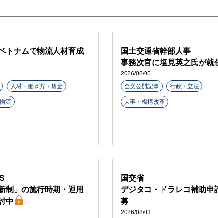
ベトナムで物流人材育成
国土交通省幹部人事
事務次官に塩見英之氏が就
2026/08/05
人材・働き方・賃金
全文公開記事
行政・立法
物流
人事・機構改革
Ｓ
国交省
新制」の施行時期・運用
デジタコ・ドラレコ補助申
討中
募
2026/08/03