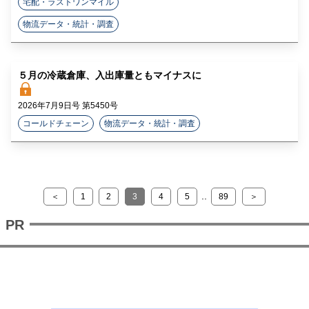
宅配・ラストワンマイル
物流データ・統計・調査
５月の冷蔵倉庫、入出庫量ともマイナスに
2026年7月9日号 第5450号
コールドチェーン
物流データ・統計・調査
..
＜
1
2
3
4
5
89
＞