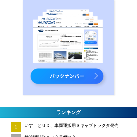
ランキング
いすゞとＵＤ、車両運搬用Ｓキャブトラクタ発売