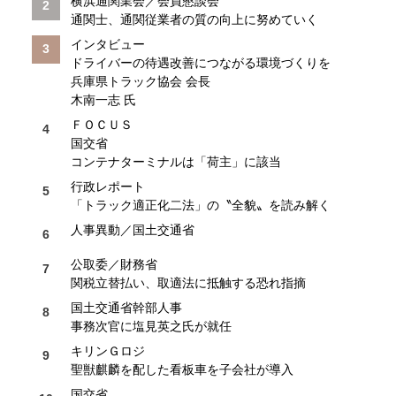
横浜通関業会／会員懇談会
通関士、通関従業者の質の向上に努めていく
インタビュー
ドライバーの待遇改善につながる環境づくりを
兵庫県トラック協会 会長
木南一志 氏
ＦＯＣＵＳ
国交省
コンテナターミナルは「荷主」に該当
行政レポート
「トラック適正化二法」の〝全貌〟を読み解く
人事異動／国土交通省
公取委／財務省
関税立替払い、取適法に抵触する恐れ指摘
国土交通省幹部人事
事務次官に塩見英之氏が就任
キリンＧロジ
聖獣麒麟を配した看板車を子会社が導入
国交省