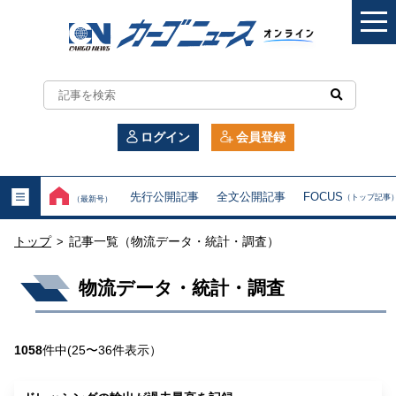
カ
ー
ログイン
会員登録
ゴ
ニ
先行公開記事
全文公開記事
FOCUS
（トップ記事
（最新号）
ュ
トップ
記事一覧（物流データ・統計・調査）
>
ー
物流データ・統計・調査
ス
オ
1058
件中(25〜36件表示）
ン