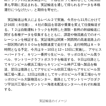
果も早期に見込まれる。実証輸送を通して得られるデータを本格
運行につなげたい」と期待を寄せた。
実証輸送は有人によるレベル２で実施。今月から11月にかけて
計16回（８往復）、４社の製品を容器や重量を変えて往復輸送す
る。Ｔ２は自動運転トラックを利用した酒類・飲料の幹線輸送に
関する各種データを収集するとともに、課題や物流拠点でのオペ
レーションを検証する。実証場所は関東～関西間の高速道路上の
一部区間の約５００㎞を制限速度で走行する。走行時間は８～９
時間となる予定。今月は９～10日と12～13日に実施し、アサヒス
ーパードライ、キリン一番搾り生ビール、サッポロ生ビール黒ラ
ベル、サントリークラフトボスラテを輸送する。９日は往路とし
てキリンビール横浜工場からキリンビール神戸工場へ製品を輸
送、翌日は復路としてアサヒビール吹田工場からアサヒビール茨
城工場へ運ぶ。12日は往路としてサッポロビール千葉工場からサ
ッポロビール大阪物流センター、復路としてサントリープロダク
ツ宇治川工場からサントリー海老名配送センターへそれぞれ輸送
する。
実証輸送のイメージ