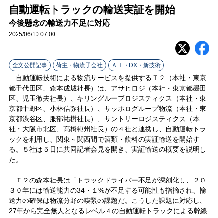
ラ
自動運転トラックの輸送実証を開始
今後懸念の輸送力不足に対応
イ
2025/06/10 07:00
ン
全文公開記事
荷主・物流子会社
ＡＩ・DX・新技術
自動運転技術による物流サービスを提供するＴ２（本社・東京
都千代田区、森本成城社長）は、アサヒロジ（本社・東京都墨田
区、児玉徹夫社長）、キリングループロジスティクス（本社・東
京都中野区、小林信弥社長）、サッポログループ物流（本社・東
京都渋谷区、服部祐樹社長）、サントリーロジスティクス（本
社・大阪市北区、髙橋範州社長）の４社と連携し、自動運転トラ
ックを利用し、関東～関西間で酒類・飲料の実証輸送を開始す
る。５社は５日に共同記者会見を開き、実証輸送の概要を説明し
た。
Ｔ２の森本社長は「トラックドライバー不足が深刻化し、２０
３０年には輸送能力の34・１%が不足する可能性も指摘され、輸
送力の確保は物流分野の喫緊の課題だ。こうした課題に対応し、
27年から完全無人となるレベル４の自動運転トラックによる幹線