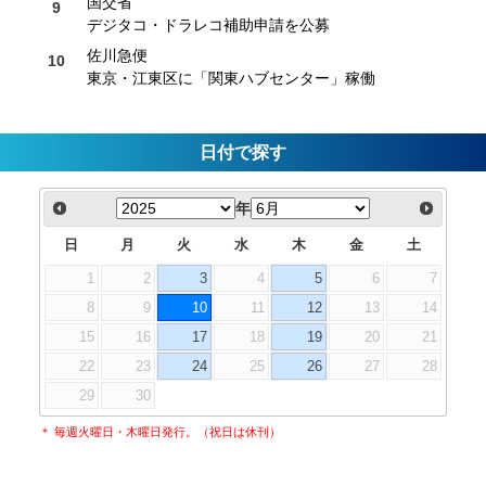
国交省
デジタコ・ドラレコ補助申請を公募
佐川急便
東京・江東区に「関東ハブセンター」稼働
日付で探す
年
日
月
火
水
木
金
土
1
2
3
4
5
6
7
8
9
10
11
12
13
14
15
16
17
18
19
20
21
22
23
24
25
26
27
28
29
30
＊ 毎週火曜日・木曜日発行。（祝日は休刊）