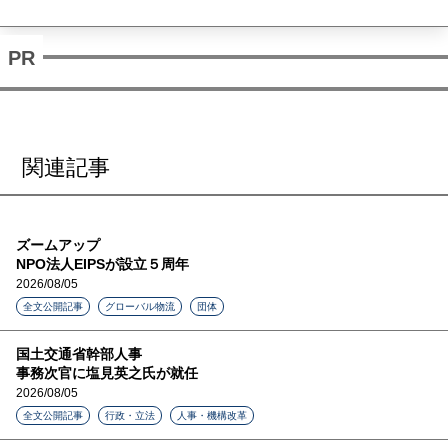
関連記事
ズームアップ
NPO法人EIPSが設立５周年
2026/08/05
全文公開記事
グローバル物流
団体
国土交通省幹部人事
事務次官に塩見英之氏が就任
2026/08/05
全文公開記事
行政・立法
人事・機構改革