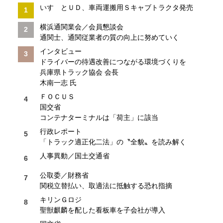
いすゞとＵＤ、車両運搬用Ｓキャブトラクタ発売
横浜通関業会／会員懇談会
通関士、通関従業者の質の向上に努めていく
インタビュー
ドライバーの待遇改善につながる環境づくりを
兵庫県トラック協会 会長
木南一志 氏
ＦＯＣＵＳ
国交省
コンテナターミナルは「荷主」に該当
行政レポート
「トラック適正化二法」の〝全貌〟を読み解く
人事異動／国土交通省
公取委／財務省
関税立替払い、取適法に抵触する恐れ指摘
キリンＧロジ
聖獣麒麟を配した看板車を子会社が導入