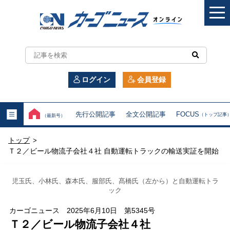
カ
ー
ログイン
会員登録
ゴ
ニ
先行公開記事
全文公開記事
FOCUS
（トップ記事
（最新号）
ュ
トップ
>
ー
Ｔ２／ビール物流子会社４社 自動運転トラックの輸送実証を開始
ス
児玉氏、小林氏、森本氏、服部氏、髙橋氏（左から）と自動運転トラ
オ
ック
カーゴニュース 2025年6月10日 第5345号
ン
Ｔ２／ビール物流子会社４社