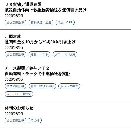
ＪＲ貨物／通運連盟
被災自治体向け救援物資輸送を無償引き受け
2026/08/05
全文公開記事
貨物鉄道・通運
環境・CSR
川西倉庫
通関料金を10月から平均20％引き上げ
2026/08/05
全文公開記事
運賃・コスト
グローバル物流
アース製薬／鈴与／Ｔ２
自動運転トラックで中継輸送を実証
2026/08/05
全文公開記事
荷主・物流子会社
トラック輸送
ＡＩ・DX・新技術
休刊のお知らせ
2026/08/05
全文公開記事
その他