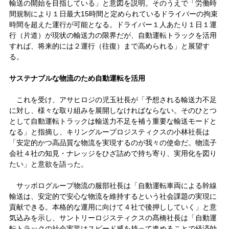
輸送の開始を目指している」と意図を説明。そのうえで「労働時
間規制により１日最大15時間と定められているドライバーの拘束
時間を超えた運行が可能となる。ドライバー１人あたり１日１運
行（片道）が現状の輸送力の限界だが、自動運転トラックを活用
すれば、将来的には２運行（往復）まで高められる」と展望す
る。
サステナブルな物流のため自動運転を活用
これを受け、アサヒロジの児玉社長が「予想される輸送力不足
に対し、様々な取り組みを展開しなければならない。そのひとつ
として自動運転トラックは輸送力不足を補う重要な輸送モードと
なる」と指摘し、キリングループロジスティクスの小林社長は
「安定的かつ高品質な物流を実現するのが我々の使命だ。物流子
会社４社の知見・ナレッジをひざ詰めで持ち寄り、実用化を図り
たい」と意欲を語った。
サッポログループ物流の服部社長は「自動運転車両による幹線
輸送は、安定的で安心な物流を維持するという社会課題の実現に
貢献できる。本格的な運用に向けて４社で後押ししていく」と意
気込みを示し、サントリーロジスティクスの髙橋社長は「自動運
転トラックの社会実装はスピード感を持って進めることで経済効