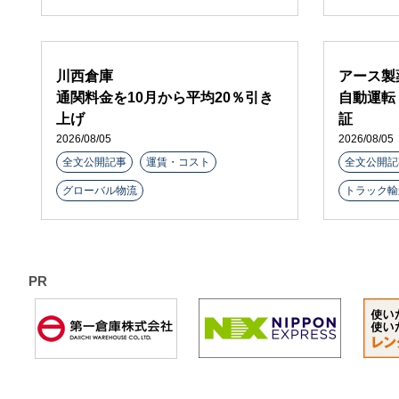
川西倉庫
アース製
通関料金を10月から平均20％引き
自動運転
上げ
証
2026/08/05
2026/08/05
全文公開記事
運賃・コスト
全文公開記
グローバル物流
トラック輸