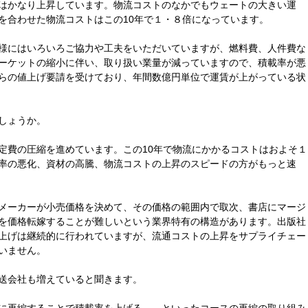
はかなり上昇しています。物流コストのなかでもウェートの大きい運
を合わせた物流コストはこの10年で１・８倍になっています。
様にはいろいろご協力や工夫をいただいていますが、燃料費、人件費な
ーケットの縮小に伴い、取り扱い業量が減っていますので、積載率が悪
らの値上げ要請を受けており、年間数億円単位で運賃が上がっている状
しょうか。
費の圧縮を進めています。この10年で物流にかかるコストはおよそ１
率の悪化、資材の高騰、物流コストの上昇のスピードの方がもっと速
メーカーが小売価格を決めて、その価格の範囲内で取次、書店にマージ
を価格転嫁することが難しいという業界特有の構造があります。出版社
上げは継続的に行われていますが、流通コストの上昇をサプライチェー
いません。
送会社も増えていると聞きます。
に再編することで積載率を上げる――といったコースの再編の取り組み