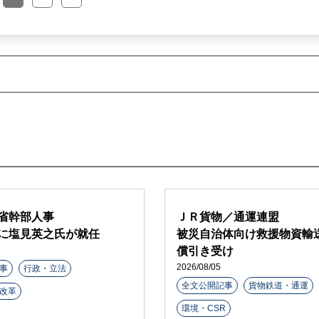
省幹部人事
ＪＲ貨物／通運連盟
に塩見英之氏が就任
被災自治体向け救援物資輸
償引き受け
2026/08/05
事
行政・立法
全文公開記事
貨物鉄道・通運
改革
環境・CSR