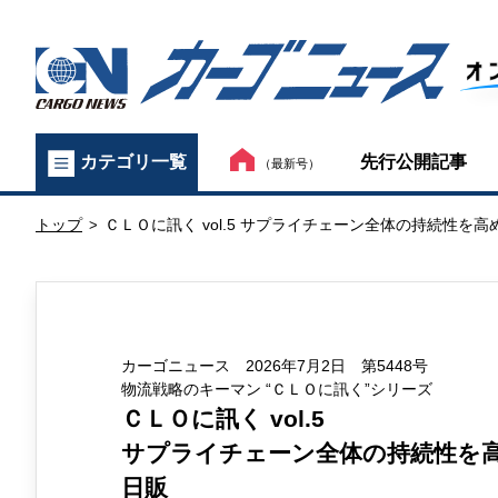
カ
先行公開記事
カテゴリ一覧
（最新号）
ー
トップ
ＣＬＯに訊く vol.5 サプライチェーン全体の持続性
ゴ
>
ニ
ュ
カーゴニュース 2026年7月2日 第5448号
ー
物流戦略のキーマン “ＣＬＯに訊く”シリーズ
ス
ＣＬＯに訊く vol.5
サプライチェーン全体の持続性を
オ
日販