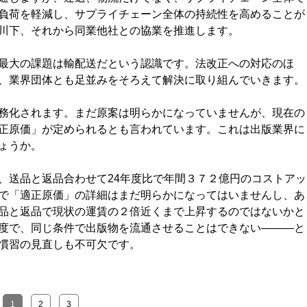
負荷を軽減し、サプライチェーン全体の持続性を高めることが
川下、それから同業他社との協業を推進します。
最大の課題は輸配送だという認識です。法改正への対応のほ
、業界団体とも足並みをそろえて解決に取り組んでいきます。
務化されます。まだ原案は明らかになっていませんが、現在の
正原価」が定められるとも言われています。これは出版業界に
ょうか。
送品と返品合わせて24年度比で年間３７２億円のコストアッ
で「適正原価」の詳細はまだ明らかになってはいませんし、あ
品と返品で現状の運賃の２倍近くまで上昇するのではないかと
度で、同じ条件で出版物を流通させることはできない―――と
慣習の見直しも不可欠です。
1
2
3