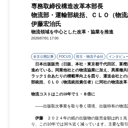
ン
専務取締役構造改革本部長
物流部・運輸部統括、ＣＬＯ（物流
ラ
伊藤宏治氏
イ
物流領域を中心とした改革・協業を推進
ン
2026/07/01 17:00
全文公開記事
FOCUS
荷主・物流子会社
インタビュ
日本出版販売（日販、本社・東京都千代田区、富樫
進めている。同業他社との物流協業に加え、異業種共
ラック１台あたりの積載率向上を図り、運送会社との
部統括、ＣＬＯ（物流統括責任者）に同社の物流改革
物流コストはこの10年で１・８倍に
――出版取次事業を取り巻く環境、出版特有の物流
２０２４年の紙の出版物の販売金額は約１兆２
伊藤
り、この10年では30％近く減っています。主要な取