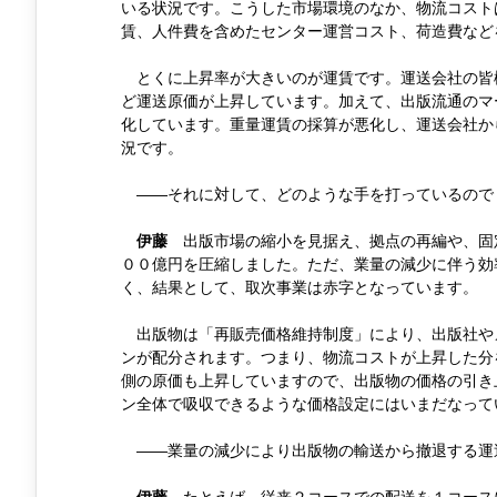
いる状況です。こうした市場環境のなか、物流コスト
賃、人件費を含めたセンター運営コスト、荷造費など
とくに上昇率が大きいのが運賃です。運送会社の皆
ど運送原価が上昇しています。加えて、出版流通のマ
化しています。重量運賃の採算が悪化し、運送会社か
況です。
――それに対して、どのような手を打っているので
出版市場の縮小を見据え、拠点の再編や、固定
伊藤
００億円を圧縮しました。ただ、業量の減少に伴う効
く、結果として、取次事業は赤字となっています。
出版物は「再販売価格維持制度」により、出版社や
ンが配分されます。つまり、物流コストが上昇した分
側の原価も上昇していますので、出版物の価格の引き
ン全体で吸収できるような価格設定にはいまだなって
――業量の減少により出版物の輸送から撤退する運
たとえば、従来２コースでの配送を１コース