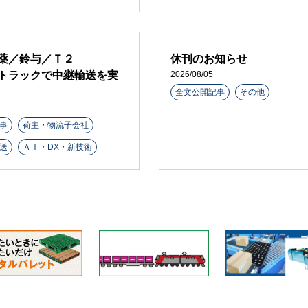
薬／鈴与／Ｔ２
休刊のお知らせ
トラックで中継輸送を実
2026/08/05
全文公開記事
その他
事
荷主・物流子会社
送
ＡＩ・DX・新技術