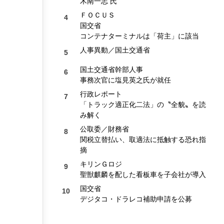
木南一志 氏
ＦＯＣＵＳ
国交省
コンテナターミナルは「荷主」に該当
人事異動／国土交通省
国土交通省幹部人事
事務次官に塩見英之氏が就任
行政レポート
「トラック適正化二法」の〝全貌〟を読
み解く
公取委／財務省
関税立替払い、取適法に抵触する恐れ指
摘
キリンＧロジ
聖獣麒麟を配した看板車を子会社が導入
国交省
デジタコ・ドラレコ補助申請を公募