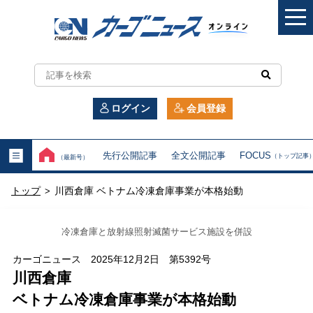
カ
ー
ログイン
会員登録
ゴ
ニ
先行公開記事
全文公開記事
FOCUS
（トップ記事
（最新号）
ュ
トップ
川西倉庫 ベトナム冷凍倉庫事業が本格始動
>
ー
ス
冷凍倉庫と放射線照射滅菌サービス施設を併設
オ
カーゴニュース 2025年12月2日 第5392号
川西倉庫
ン
ベトナム冷凍倉庫事業が本格始動