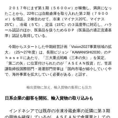
２０１７年にまず第１期（５６００㎡）が稼働し、満床になっ
たことから、22年には自動倉庫を取り入れた第２期（７９００
㎡）を増設。２棟合わせて、冷凍（マイナス20℃、マイナス
25℃）、冷蔵（５℃）、定温（15℃）の３温度帯に対応し、ハラ
ール認証のほか、医薬品を扱うためＧＤＰ（医薬品の適正流通基
準）認証も取得している。
今期からスタートした中期経営計画「Vision2027事業領域の拡
大」（25〜27年度）は、長期ビジョン「KAWANISHI2030」のＰ
ｈａｓｅⅡにあたり、「三大重点戦略（三本の矢）」を策定。
「第二の矢」に位置付けられたのが「ＡＳＥＡＮ投資」だ。笠原
謙取締役国際部門・港運部門管掌は「国内市場が縮小していく中
で、海外事業を拡大していく必要がある」と話す。
輸出貨物に加え、輸入貨物の集荷にも注力
日系企業の顧客を開拓、輸入貨物の取り込みも
インドネシアでは既存の冷凍冷蔵倉庫の近隣に第３期
の用地を確保しているが、ＡＳＥＡＮで倉庫業としての