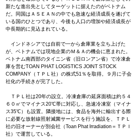
新たな進出先としてターゲットに据えたのがベトナム
だ。同国はＡＳＥＡＮの中でも急速な経済成長を遂げて
いる国のひとつであり、今後も人口の増加や経済成長が
中長期的に見込まれている。
インドネシアでは自前で一から倉庫業を立ち上げた
が、ベトナムでは現地企業のＭ＆Ａの機会に恵まれた。
ベトナム南西部のタイニン省（旧ロンアン省）で冷凍倉
庫を営むTOAN PHAT LOGISTICS JOINT STOCK
COMPANY（ＴＰＬ社）の株式51％を取得。９月に子会
社化の手続きが完了した。
ＴＰＬ社は20年の設立。冷凍倉庫の延床面積は約５４
６０㎡でマイナス20℃帯に対応し、急速冷凍室（マイナ
ス35℃）も設置。隣接地には、食品を海外に輸出する際
に必要な放射線照射滅菌サービスを行う施設を、ＴＰＬ
社の旧オーナーが別会社（Toan Phat Irradiation＝ＴＰＩ
社）で運営している。