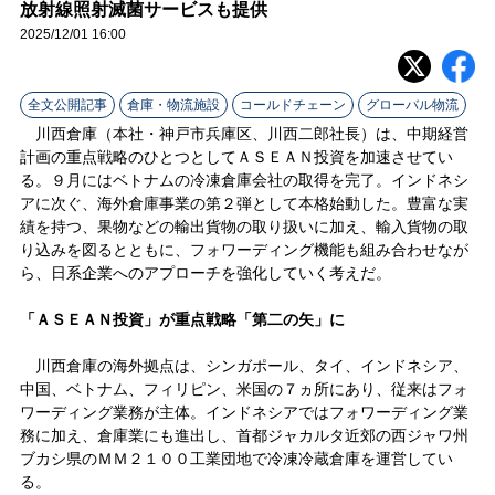
ラ
放射線照射滅菌サービスも提供
2025/12/01 16:00
イ
ン
全文公開記事
倉庫・物流施設
コールドチェーン
グローバル物流
川西倉庫（本社・神戸市兵庫区、川西二郎社長）は、中期経営
計画の重点戦略のひとつとしてＡＳＥＡＮ投資を加速させてい
る。９月にはベトナムの冷凍倉庫会社の取得を完了。インドネシ
アに次ぐ、海外倉庫事業の第２弾として本格始動した。豊富な実
績を持つ、果物などの輸出貨物の取り扱いに加え、輸入貨物の取
り込みを図るとともに、フォワーディング機能も組み合わせなが
ら、日系企業へのアプローチを強化していく考えだ。
「ＡＳＥＡＮ投資」が重点戦略「第二の矢」に
川西倉庫の海外拠点は、シンガポール、タイ、インドネシア、
中国、ベトナム、フィリピン、米国の７ヵ所にあり、従来はフォ
ワーディング業務が主体。インドネシアではフォワーディング業
務に加え、倉庫業にも進出し、首都ジャカルタ近郊の西ジャワ州
ブカシ県のＭＭ２１００工業団地で冷凍冷蔵倉庫を運営してい
る。