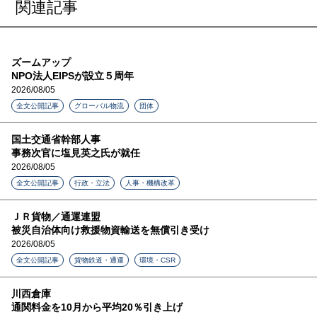
関連記事
ズームアップ
NPO法人EIPSが設立５周年
2026/08/05
全文公開記事
グローバル物流
団体
国土交通省幹部人事
事務次官に塩見英之氏が就任
2026/08/05
全文公開記事
行政・立法
人事・機構改革
ＪＲ貨物／通運連盟
被災自治体向け救援物資輸送を無償引き受け
2026/08/05
全文公開記事
貨物鉄道・通運
環境・CSR
川西倉庫
通関料金を10月から平均20％引き上げ