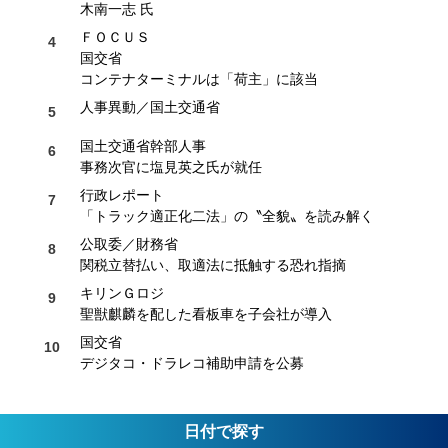
木南一志 氏
ＦＯＣＵＳ
国交省
コンテナターミナルは「荷主」に該当
人事異動／国土交通省
国土交通省幹部人事
事務次官に塩見英之氏が就任
行政レポート
「トラック適正化二法」の〝全貌〟を読み解く
公取委／財務省
関税立替払い、取適法に抵触する恐れ指摘
キリンＧロジ
聖獣麒麟を配した看板車を子会社が導入
国交省
デジタコ・ドラレコ補助申請を公募
日付で探す