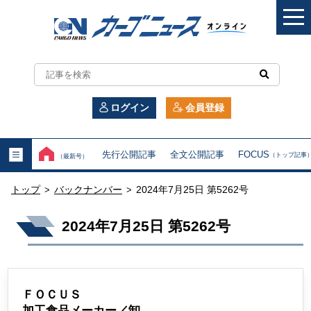
カ
ー
ログイン
会員登録
ゴ
ニ
先行公開記事
全文公開記事
FOCUS
（トップ記事
（最新号）
ュ
トップ
バックナンバー
2024年7月25日 第5262号
>
>
ー
2024年7月25日 第5262号
ス
オ
ン
ＦＯＣＵＳ
加工食品メーカー／卸