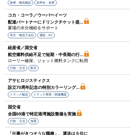
倉庫・物流施設
効率化・改善
コカ・コーラ／ウーバーイーツ
配達パートナーにドリンクチケット提...
夏場の水分補給をサポート
荷主・物流子会社
通販・EC
経産省／国交省
航空燃料供給不足で短期・中長期の行...
ローリー確保、ジェット燃料タンクに転用
行政・立法
航空
アサヒロジスティクス
設立70周年記念の特別カラーリング...
トラック輸送
トラック車両・関連機器
国交省
全国69港で特定港湾施設整備を実施
行政・立法
海運
「仕事がきつそうな職種」、運送は５位に