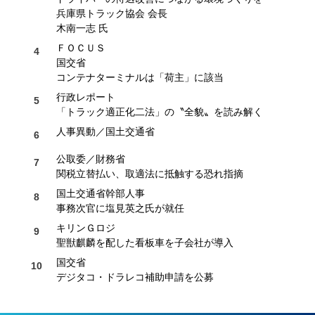
兵庫県トラック協会 会長
木南一志 氏
ＦＯＣＵＳ
国交省
コンテナターミナルは「荷主」に該当
行政レポート
「トラック適正化二法」の〝全貌〟を読み解く
人事異動／国土交通省
公取委／財務省
関税立替払い、取適法に抵触する恐れ指摘
国土交通省幹部人事
事務次官に塩見英之氏が就任
キリンＧロジ
聖獣麒麟を配した看板車を子会社が導入
国交省
デジタコ・ドラレコ補助申請を公募