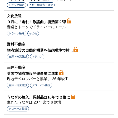
トラック輸送
人材・働き方・賃金
文化放送
９月に「走れ！歌謡曲」復活第２弾
音楽とトークでドライバーにエール
トラック輸送
その他
野村不動産
物流施設の自動化機器を仮想環境で検...
倉庫・物流施設
マテハン
三井不動産
英国で物流施設開発事業に進出
現地デベロッパーと協業、 26 年竣工
倉庫・物流施設
グローバル物流
うなぎの輸入、調製品は10年で２倍に
生きたうなぎは 20 年比で６割増
グローバル物流