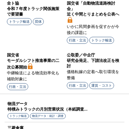
全ト協
国交省「自動物流道路検討
令和７年度トラック関係施策
会」
で要望書
近く中間とりまとめを公表へ
トラック輸送
団体
いかに民間参画を促すかが今
後の課題に
行政・立法
トラック輸送
国交省
公取委／中企庁
モーダルシフト推進事業の二
研究会発足、下請法改正を検
討
次公募開始
価格転嫁の定着へ取引環境を
中継輸送による物流効率化も
整備
補助対象に
行政・立法
運賃・コスト
行政・立法
物流データ
特積みトラックの月別営業状況（本紙調査...
トラック輸送
物流データ・統計・調査
三菱倉庫