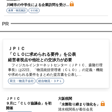
川崎市の中学生による企業訪問を受け...
倉庫・物流施設
その他
ＪＰＩＣ
「ＣＬＯに求められる要件」を公表
経営者視点や他社との交渉力が必要
フィジカルインターネットセンター（ＪＰＩＣ、森隆行理
事長）は22日、「物流統括管理者（ＣＬＯ）」の定義・機能
や求められる要件をまとめた提言書を公表し…
荷主・物流子会社
総合物流・３ＰＬ
ＪＰＩＣ
大阪税関
９月に「ＣＬＯ協議会」を初
「水際取り締まり強化を」
開催
清水税関長が着任会見