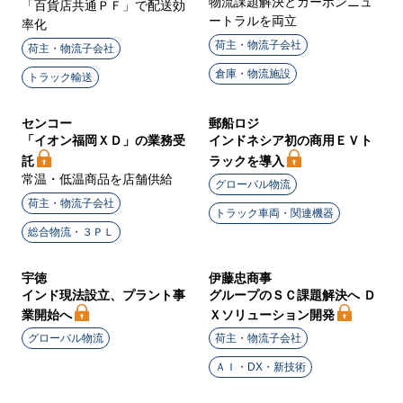
物流課題解決とカーボンニュ
「百貨店共通ＰＦ」で配送効
ートラルを両立
率化
荷主・物流子会社
荷主・物流子会社
倉庫・物流施設
トラック輸送
センコー
郵船ロジ
「イオン福岡ＸＤ」の業務受
インドネシア初の商用ＥＶト
託
ラックを導入
常温・低温商品を店舗供給
グローバル物流
荷主・物流子会社
トラック車両・関連機器
総合物流・３ＰＬ
宇徳
伊藤忠商事
インド現法設立、プラント事
グループのＳＣ課題解決へ Ｄ
業開始へ
Ｘソリューション開発
グローバル物流
荷主・物流子会社
ＡＩ・DX・新技術