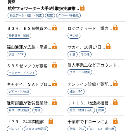
資料
航空フォワーダー大手5社取扱実績推...
物流データ・統計・調査
航空
グローバル物流
ＳＧＨ、ＥＳＧ投資の...
ロジスティード、重力...
経営計画・戦略
その他
福山通運が広島・尾道...
サカイ、10月17日...
安全・BCP
引越
その他
個人事業主などアカウント...
ＳＢＳゼンツウが接客...
グローバル物流
セミナー・イベント
キャセイ、ＳＡＦプロ...
オンライン診療と薬配...
グローバル物流
通販・EC
近海郵船が敦賀営業所...
ＪＩＬＳ、物流統括管...
倉庫・物流施設
海運
荷主・物流子会社
団体
ＪＰＲ、24年問題解...
千葉市でドローンによ...
パレット
２０２４年問題
行政・立法
ＡＩ・DX・新技術