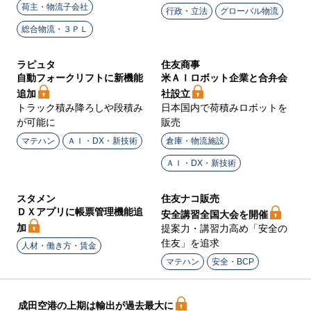
荷主・物流子会社
行政・立法
グローバル物流
総合物流・３ＰＬ
ラピュタ
住友商事
自動フォークリフトに新機能
米ＡＩロボット企業と合弁会
追加
社設立
トラック積み降ろしや段積み
日本国内で荷積みロボットを
が可能に
販売
マテハン
ＡＩ・DX・新技術
倉庫・物流施設
ＡＩ・DX・新技術
スタメン
住友ナコ販売
ＤＸアプリに帳票管理機能追
安全講習全国大会を開催
加
提案力・講習力高め「安全の
住友」を追求
人材・働き方・賃金
マテハン
安全・BCP
成田空港の上期は輸出が過去最大に