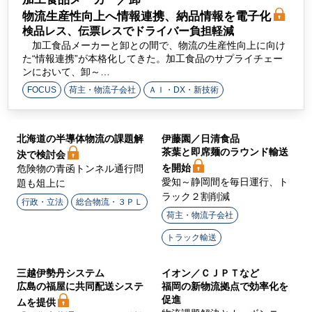
ラ
物流生産性向上へ情報連携、納品情報を電子化
検品レス、伝票レスでドライバー負担軽減
イ
加工食品メーカーと卸との間で、物流の生産性向上に向け
た“情報連携”が本格化してきた。加工食品のサプライチェー
ン
ンにおいて、卸～…
FOCUS
荷主・物流子会社
ＡＩ・DX・新技術
北海道の半導体物流の課題解
伊藤園／日清食品
茶葉と即席麺のラウンド輸送
決で検討会
を開始
危険物の青函トンネル通行問
愛知～静岡間を毎日運行、ト
題も俎上に
ラック２割削減
行政・立法
総合物流・３ＰＬ
荷主・物流子会社
トラック輸送
三越伊勢丹システム
イオン／ＣＪＰＴなど
広島の福屋に共同配送システ
福岡の新物流拠点で効率化を
促進
ムを提供