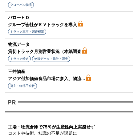
グローバル物流
バローＨＤ
グループ会社がＥＶトラックを導入
トラック車両・関連機器
物流データ
貸切トラック月別営業状況（本紙調査
トラック輸送
物流データ・統計・調査
三井物産
アジア付加価値食品市場に参入、物流...
荷主・物流子会社
工場・物流倉庫で75％が生産性向上実感せず
コストや技術、知識の不足が課題に