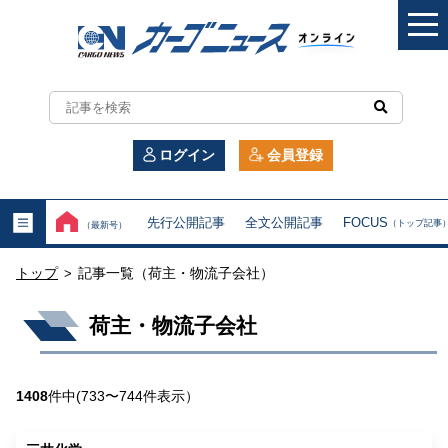
カ
ー
ログイン
会員登録
ゴ
ニ
先行公開記事
全文公開記事
FOCUS
（トップ記事
（最新号）
ュ
トップ
記事一覧（荷主・物流子会社）
>
ー
荷主・物流子会社
ス
オ
1408
件中(733〜744件表示）
ン