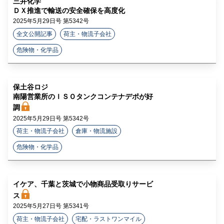
三井化学
ラ
ＤＸ推進で輸送の安全確保を高度化
2025年5月29日号 第5342号
イ
全文公開記事
荷主・物流子会社
ン
危険物・化学品
保土谷ロジ
南陽営業所のＩＳＯタンクコンテナデポが好
調
2025年5月29日号 第5342号
荷主・物流子会社
倉庫・物流施設
危険物・化学品
イケア、千葉と茨城で小物商品受取りサービ
ス
2025年5月27日号 第5341号
荷主・物流子会社
宅配・ラストワンマイル