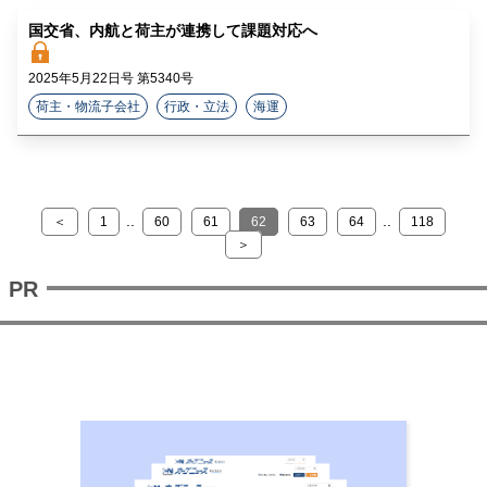
国交省、内航と荷主が連携して課題対応へ
2025年5月22日号 第5340号
荷主・物流子会社
行政・立法
海運
..
..
＜
1
60
61
62
63
64
118
＞