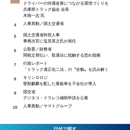
ドライバーの待遇改善につながる環境づくりを
兵庫県トラック協会 会長
木南一志 氏
人事異動／国土交通省
国土交通省幹部人事
事務次官に塩見英之氏が就任
公取委／財務省
関税立替払い、取適法に抵触する恐れ指摘
行政レポート
「トラック適正化二法」の〝全貌〟を読み解く
キリンＧロジ
聖獣麒麟を配した看板車を子会社が導入
国交省
デジタコ・ドラレコ補助申請を公募
人事異動／ヤマトグループ
日付で探す