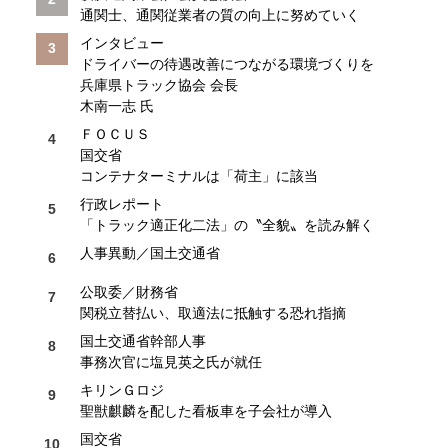
通関士、通関従業者の質の向上に努めていく
インタビュー
ドライバーの待遇改善につながる環境づくりを
兵庫県トラック協会 会長
木南一志 氏
ＦＯＣＵＳ
国交省
コンテナターミナルは「荷主」に該当
行政レポート
「トラック適正化二法」の〝全貌〟を読み解く
人事異動／国土交通省
公取委／財務省
関税立替払い、取適法に抵触する恐れ指摘
国土交通省幹部人事
事務次官に塩見英之氏が就任
キリンＧロジ
聖獣麒麟を配した看板車を子会社が導入
国交省