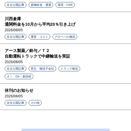
全文公開記事
貨物鉄道・通運
環境・CSR
川西倉庫
通関料金を10月から平均20％引き上げ
2026/08/05
全文公開記事
運賃・コスト
グローバル物流
アース製薬／鈴与／Ｔ２
自動運転トラックで中継輸送を実証
2026/08/05
全文公開記事
荷主・物流子会社
トラック輸送
ＡＩ・DX・新技術
休刊のお知らせ
2026/08/05
全文公開記事
その他