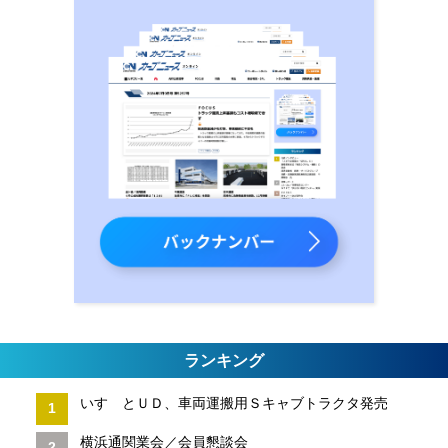
ランキング
いすゞとＵＤ、車両運搬用Ｓキャブトラクタ発売
横浜通関業会／会員懇談会