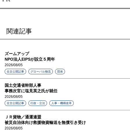
関連記事
ズームアップ
NPO法人EIPSが設立５周年
2026/08/05
全文公開記事
グローバル物流
団体
国土交通省幹部人事
事務次官に塩見英之氏が就任
2026/08/05
全文公開記事
行政・立法
人事・機構改革
ＪＲ貨物／通運連盟
被災自治体向け救援物資輸送を無償引き受け
2026/08/05