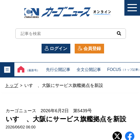
カ
ー
ログイン
会員登録
ゴ
ニ
先行公開記事
全文公開記事
FOCUS
（トップ記事
（最新号）
ュ
トップ
いすゞ、大阪にサービス旗艦拠点を新設
>
ー
ス
カーゴニュース 2026年6月2日 第5439号
オ
いすゞ、大阪にサービス旗艦拠点を新設
2026/06/02 06:00
ン