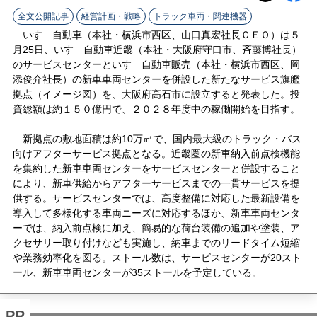
ラ
全文公開記事
経営計画・戦略
トラック車両・関連機器
イ
いすゞ自動車（本社・横浜市西区、山口真宏社長ＣＥＯ）は５
月25日、いすゞ自動車近畿（本社・大阪府守口市、斉藤博社長）
ン
のサービスセンターといすゞ自動車販売（本社・横浜市西区、岡
添俊介社長）の新車車両センターを併設した新たなサービス旗艦
拠点（イメージ図）を、大阪府高石市に設立すると発表した。投
資総額は約１５０億円で、２０２８年度中の稼働開始を目指す。
新拠点の敷地面積は約10万㎡で、国内最大級のトラック・バス
向けアフターサービス拠点となる。近畿圏の新車納入前点検機能
を集約した新車車両センターをサービスセンターと併設すること
により、新車供給からアフターサービスまでの一貫サービスを提
供する。サービスセンターでは、高度整備に対応した最新設備を
導入して多様化する車両ニーズに対応するほか、新車車両センタ
ーでは、納入前点検に加え、簡易的な荷台装備の追加や塗装、ア
クセサリー取り付けなども実施し、納車までのリードタイム短縮
や業務効率化を図る。ストール数は、サービスセンターが20スト
ール、新車車両センターが35ストールを予定している。