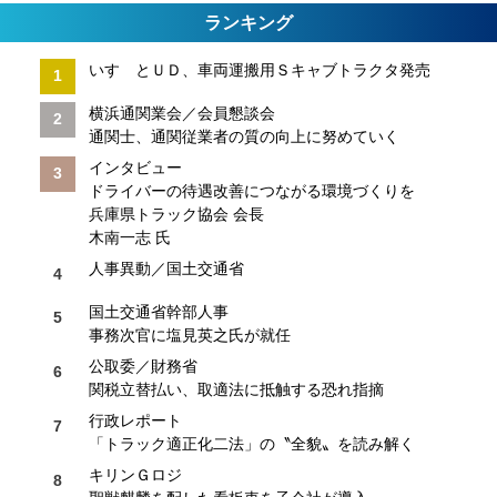
ランキング
いすゞとＵＤ、車両運搬用Ｓキャブトラクタ発売
横浜通関業会／会員懇談会
通関士、通関従業者の質の向上に努めていく
インタビュー
ドライバーの待遇改善につながる環境づくりを
兵庫県トラック協会 会長
木南一志 氏
人事異動／国土交通省
国土交通省幹部人事
事務次官に塩見英之氏が就任
公取委／財務省
関税立替払い、取適法に抵触する恐れ指摘
行政レポート
「トラック適正化二法」の〝全貌〟を読み解く
キリンＧロジ