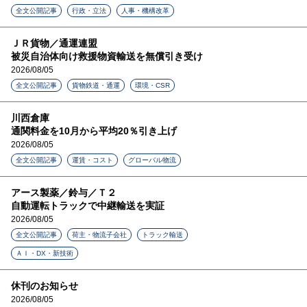
全文公開記事
行政・立法
人事・機構改革
ＪＲ貨物／通運連盟
被災自治体向け救援物資輸送を無償引き受け
2026/08/05
全文公開記事
貨物鉄道・通運
環境・CSR
川西倉庫
通関料金を10月から平均20％引き上げ
2026/08/05
全文公開記事
運賃・コスト
グローバル物流
アース製薬／鈴与／Ｔ２
自動運転トラックで中継輸送を実証
2026/08/05
全文公開記事
荷主・物流子会社
トラック輸送
ＡＩ・DX・新技術
休刊のお知らせ
2026/08/05