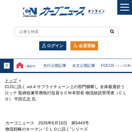
カ
ー
ログイン
会員登録
ゴ
ニ
先行公開記事
全文公開記事
FOCUS
（トップ記事
（最新号）
ュ
トップ
>
ー
CLOに訊く vol.4 サプライチェーン上の部門横断し 全体最適担う
ロッテ 取締役兼常務執行役員ＳＣＭ本部長 物流統括管理者（ＣＬ
ス
Ｏ） 平田広志 氏
オ
ン
カーゴニュース 2026年6月16日 第5443号
物流戦略のキーマン “ＣＬＯに訊く”シリーズ