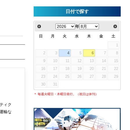
日付で探す
年
日
月
火
水
木
金
土
1
2
3
4
5
6
7
8
9
10
11
12
13
14
15
16
17
18
19
20
21
22
23
24
25
26
27
28
29
30
31
＊ 毎週火曜日・木曜日発行。（祝日は休刊）
ティク
運輸な