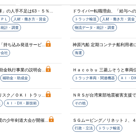
」の人手不足は63・５％...
ドライバー転職理由、「給与への不
３ＰＬ
人材・働き方・賃金
トラック輸送
人材・働き方・賃金
・統計・調査
物流データ・統計・調査
「持ち込み発送サービ...
神原汽船 定期コンテナ船利用者に.
子会社
海運
助金執行事業の説明会...
Ｈａｃｏｂｕ 三菱ふそうと車両位.
補助金・助成金
トラック車両・関連機器
ＡＩ・D
スク／ＯＫＩ トラッ...
ＮＲＳが台湾東部地震被害支援で寄
送
ＡＩ・DX・新技術
その他
の少年剣道大会が開催...
ＳＧムービング／リネットＪ、４自
行政・立法
トラック輸送