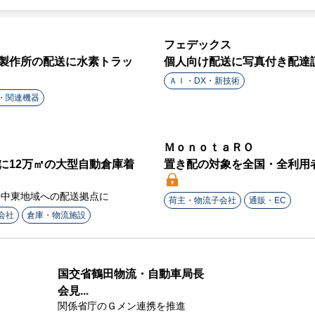
フェデックス
製作所の配送に水素トラッ
個人向け配送に写真付き配達
ＡＩ・DX・新技術
・関連機器
ＭｏｎｏｔａＲＯ
に12万㎡の大型自動倉庫着
置き配の対象を全国・全利用
や中東地域への配送拠点に
荷主・物流子会社
通販・EC
会社
倉庫・物流施設
国交省鶴田物流・自動車局長
会見...
関係省庁のＧメン連携を推進