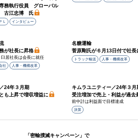
専務執行役員 グローバル
 古江忠博 氏
ＰＬ
インタビュー
流
名糖運輸
務が社長に昇格
菅原剛氏が６月13日付で社長
、臼居社長は会長に就任
トラック輸送
人事・機構改革
会社
人事・機構改革
／24年３月期
キムラユニティー／24年３月
とも上昇で増収増益に
受注増加で売上・利益が過去
前中計は利益面で目標達成
決算
「密輸撲滅キャンペーン」で