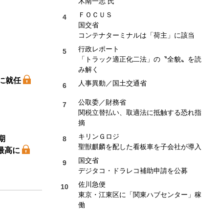
木南一志 氏
ＦＯＣＵＳ
国交省
コンテナターミナルは「荷主」に該当
行政レポート
「トラック適正化二法」の〝全貌〟を読
み解く
に就任
人事異動／国土交通省
公取委／財務省
関税立替払い、取適法に抵触する恐れ指
摘
キリンＧロジ
期
聖獣麒麟を配した看板車を子会社が導入
最高に
国交省
デジタコ・ドラレコ補助申請を公募
佐川急便
東京・江東区に「関東ハブセンター」稼
働