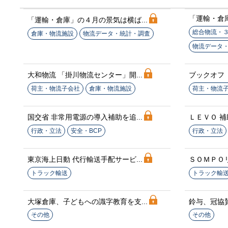
「運輸・倉庫
「運輸・倉庫」の４月の景気は横ば...
総合物流・
倉庫・物流施設
物流データ・統計・調査
物流データ
大和物流 「掛川物流センター」開...
ブックオフ 
荷主・物流子会社
倉庫・物流施設
荷主・物流
国交省 非常用電源の導入補助を追...
ＬＥＶＯ 補
行政・立法
安全・BCP
行政・立法
東京海上日動 代行輸送手配サービ...
ＳＯＭＰＯリ
トラック輸送
トラック輸
大塚倉庫、子どもへの識字教育を支...
鈴与、冠協賛
その他
その他