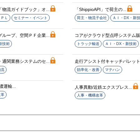
物流ガイドブック」オ...
「ShippioAPI」で荷主の...
３ＰＬ
セミナー・イベント
荷主・物流子会社
ＡＩ・DX・新
ループ、空間ＰＦ企業...
コアがクラウド型点呼システム販売
新技術
トラック輸送
ＡＩ・DX・新技術
通関業務システムのセ...
走行アシスト付キャッチパレットト
物流
効率化・改善
マテハン
運輸...
人事異動/近鉄エクスプレス...
改革
人事・機構改革