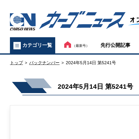
カ
先行公開記事
カテゴリ一覧
（最新号）
ー
トップ
バックナンバー
2024年5月14日 第5241号
ゴ
>
>
ニ
2024年5月14日 第5241号
ュ
ー
ス
オ