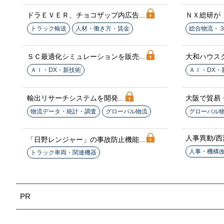
ドラＥＶＥＲ、チョコザップ内広告...
ＮＸ総研が「
トラック輸送
人材・働き方・賃金
総合物流・
ＳＣ最適化シミュレーションを販売...
大和ハウスグ
ＡＩ・DX・新技術
ＡＩ・DX・
輸出リサーチシステムを開発...
大阪で貿易・
物流データ・統計・調査
グローバル物流
グローバル
人事異動/西濃
「日野レンジャー」の事故防止機能...
人事・機構
トラック車両・関連機器