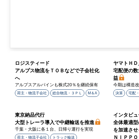
ン
ラ
イ
ン
ロジスティード
ヤマトＨＤ
アルプス物流をＴＯＢなどで子会社化
宅配便の数
へ
益
アルプスアルパインも株式20％を継続保有
今期は構造改
荷主・物流子会社
総合物流・３ＰＬ
M＆A
決算
宅配
東京納品代行
インタビュ
大型トレーラ導入で中継輸送を推進
全体最適型
千葉・大阪に各１台、日帰り運行を実現
を加速させ
ＮＩＰＰＯ
荷主・物流子会社
トラック輸送