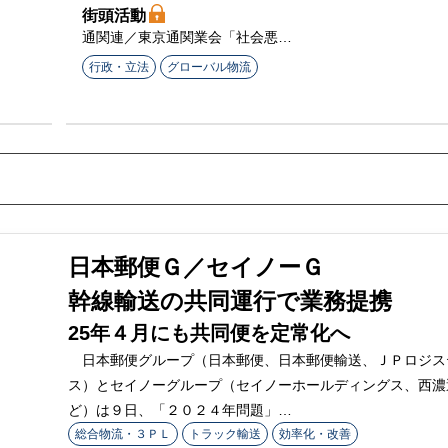
街頭活動
通関連／東京通関業会「社会悪物
品から国民を守る」
行政・立法
グローバル物流
日本郵便Ｇ／セイノーＧ
幹線輸送の共同運行で業務提携
25年４月にも共同便を定常化へ
日本郵便グループ（日本郵便、日本郵便輸送、ＪＰロジス
ス）とセイノーグループ（セイノーホールディングス、西濃
ど）は９日、「２０２４年問題」…
総合物流・３ＰＬ
トラック輸送
効率化・改善