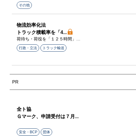
開幕式、撮影会も実施
その他
物流効率化法
トラック積載率を「4...
荷待ち・荷役を「１２５時間」削
減も
行政・立法
トラック輸送
全ト協
Ｇマーク、申請受付は７月...
安全・BCP
団体