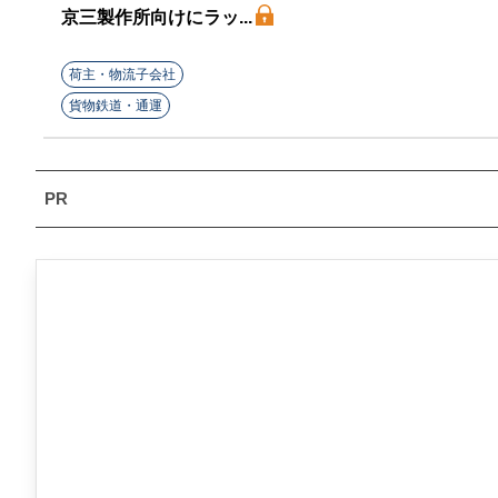
京三製作所向けにラッ...
荷主・物流子会社
貨物鉄道・通運