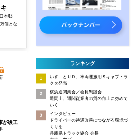
ーキ
日本郵
０万個とな
ランキング
いすゞとＵＤ、車両運搬用Ｓキャブトラ
応
クタ発売
横浜通関業会／会員懇談会
通関士、通関従業者の質の向上に努めて
いく
インタビュー
ドライバーの待遇改善につながる環境づ
庫が竣工
くりを
手
兵庫県トラック協会 会長