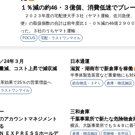
１％減の約46・３億個、消費低迷でブレ
２０２３年度の宅配便大手３社（ヤマト運輸、佐川急便、
便）の取扱個数の合計は前年度比１・０％減の46億２９０
った。３社のうちヤマト運輸…
FOCUS
宅配・ラストワンマイル
／24年３月
日本通運
量減、コスト上昇で減収減
滋賀・湖南市で新倉庫を稼働
半導体製造装置など重量物にも対
革効果で25％の営業増益へ
総合物流・３ＰＬ
倉庫・物流施設
・ラストワンマイル
ー
三和倉庫
のアカウントマネジメント
千葉事業所で新たな危険物倉
横浜、大阪事業所でもＳ＆Ｂに着
る
Ｎ ＥＸＰＲＥＳＳホールデ
倉庫・物流施設
危険物・化学品