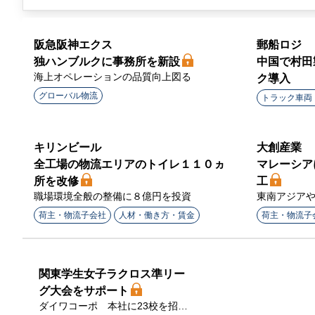
阪急阪神エクス
郵船ロジ
独ハンブルクに事務所を新設
中国で村田
海上オペレーションの品質向上図る
ク導入
グローバル物流
トラック車両
キリンビール
大創産業
全工場の物流エリアのトイレ１１０ヵ
マレーシア
所を改修
工
職場環境全般の整備に８億円を投資
東南アジア
荷主・物流子会社
人材・働き方・賃金
荷主・物流子
関東学生女子ラクロス準リー
グ大会をサポート
ダイワコーポ 本社に23校を招き