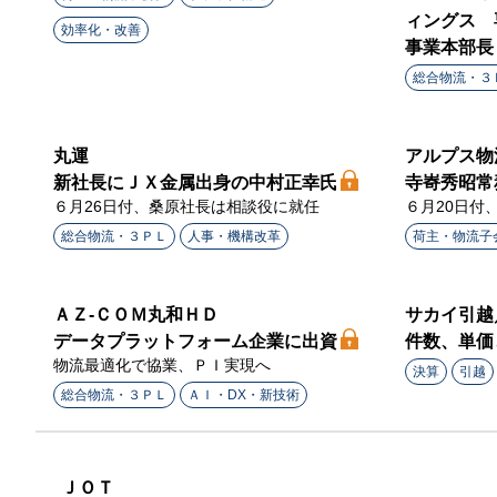
ィングス 
効率化・改善
事業本部長
総合物流・３
丸運
アルプス物
新社長にＪＸ金属出身の中村正幸氏
寺㟢秀昭常
６月26日付、桑原社長は相談役に就任
６月20日付
総合物流・３ＰＬ
人事・機構改革
荷主・物流子
ＡＺ‐ＣＯＭ丸和ＨＤ
サカイ引越
データプラットフォーム企業に出資
件数、単価
物流最適化で協業、ＰＩ実現へ
決算
引越
総合物流・３ＰＬ
ＡＩ・DX・新技術
ＪＯＴ