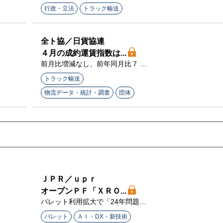
行政・立法
トラック輸送
全ト協／日貨協連
４月の成約運賃指数は...
前月比増減なし、前年同月比７ pt
増
トラック輸送
物流データ・統計・調査
団体
ＪＰＲ／ｕｐｒ
オープンＰＦ「ＸＲＯ...
パレット利用拡大で「24年問題」
の解決へ
パレット
ＡＩ・DX・新技術