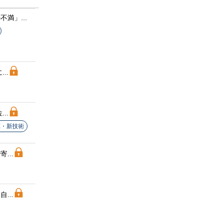
満」...
..
..
X・新技術
...
...