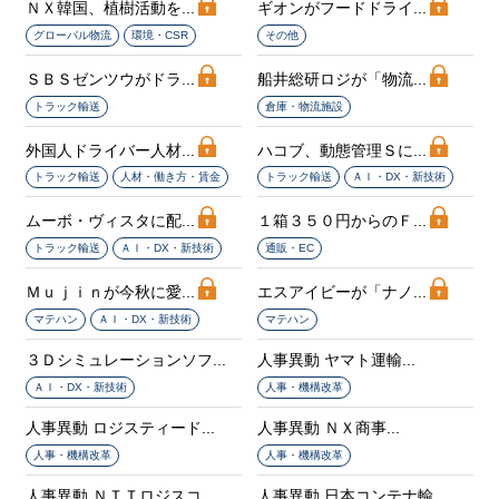
ＮＸ韓国、植樹活動を...
ギオンがフードドライ...
グローバル物流
環境・CSR
その他
ＳＢＳゼンツウがドラ...
船井総研ロジが「物流...
トラック輸送
倉庫・物流施設
外国人ドライバー人材...
ハコブ、動態管理Ｓに...
トラック輸送
人材・働き方・賃金
トラック輸送
ＡＩ・DX・新技術
ムーボ・ヴィスタに配...
１箱３５０円からのＦ...
トラック輸送
ＡＩ・DX・新技術
通販・EC
Ｍｕｊｉｎが今秋に愛...
エスアイビーが「ナノ...
マテハン
ＡＩ・DX・新技術
マテハン
３Ｄシミュレーションソフ...
人事異動 ヤマト運輸...
ＡＩ・DX・新技術
人事・機構改革
人事異動 ロジスティード...
人事異動 ＮＸ商事...
人事・機構改革
人事・機構改革
人事異動 ＮＴＴロジスコ...
人事異動 日本コンテナ輸...