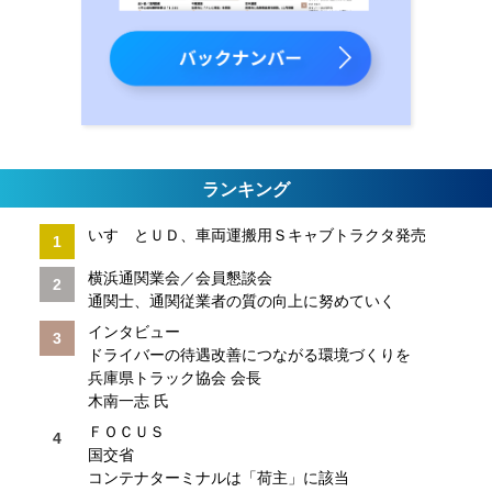
ランキング
いすゞとＵＤ、車両運搬用Ｓキャブトラクタ発売
横浜通関業会／会員懇談会
通関士、通関従業者の質の向上に努めていく
インタビュー
ドライバーの待遇改善につながる環境づくりを
兵庫県トラック協会 会長
木南一志 氏
ＦＯＣＵＳ
国交省
コンテナターミナルは「荷主」に該当