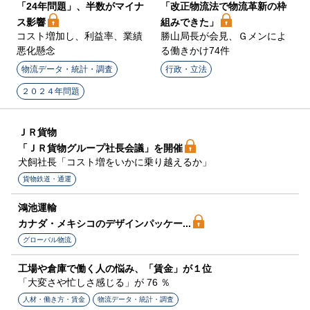
「24年問題」、半数がマイナ
「改正物流法で物流革新の枠
ス影響
組みできた」
コスト増加し、利益率、業績
勝山局長が会見、Ｇメンによ
悪化懸念
る働きかけ74件
物流データ・統計・調査
行政・立法
２０２４年問題
ＪＲ貨物
「ＪＲ貨物グループ社長会議」を開催
犬飼社長「コスト増をいかに乗り越えるか」
貨物鉄道・通運
鴻池運輸
カナダ・メキシコのデザインパッケー...
グローバル物流
工場や倉庫で働く人の悩み、「賃金」が１位
「大変さや忙しさ感じる」が 76 ％
人材・働き方・賃金
物流データ・統計・調査