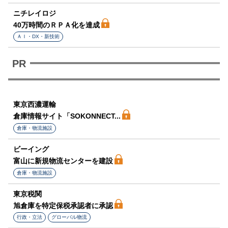
ニチレイロジ
40万時間のＲＰＡ化を達成
ＡＩ・DX・新技術
東京西濃運輸
倉庫情報サイト「SOKONNECT...
倉庫・物流施設
ビーイング
富山に新規物流センターを建設
倉庫・物流施設
東京税関
旭倉庫を特定保税承認者に承認
行政・立法
グローバル物流