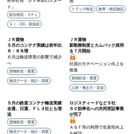
杉本社長「ＤＸ革命のスター
用
ト」
トラック輸送
倉庫・物流施設
総合物流・３ＰＬ
ＡＩ・DX・新技術
ＪＲ貨物
ＪＲ貨物
５月のコンテナ実績は前年比
新勤務制度とカムバック採用
６・８％増
を７月開始
６月は輸送障害の影響で減少
へ
社員のモチベーション向上を
推進
貨物鉄道・通運
貨物鉄道・通運
物流データ・統計・調査
人材・働き方・賃金
５月の鉄道コンテナ輸送実績
ロジスティードなど５社
全通、日通、ＦＬ３社とも増
ＳＣ効率化への共同実証事業
送
が完了
貨物鉄道・通運
ＡＧＦ等の利用で生産性向上
物流データ・統計・調査
を確認