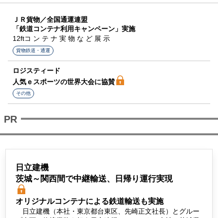
ＪＲ貨物／全国通運連盟
「鉄道コンテナ利用キャンペーン」実施
12ftコ ン テ ナ 実 物 な ど 展 示
貨物鉄道・通運
ロジスティード
人気ｅスポーツの世界大会に協賛
その他
日立建機
茨城～関西間で中継輸送、日帰り運行実現
オリジナルコンテナによる鉄道輸送も実施
日立建機（本社・東京都台東区、先崎正文社長）とグルー