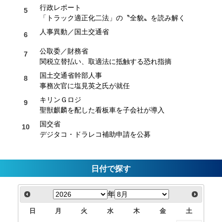
行政レポート
「トラック適正化二法」の〝全貌〟を読み解く
人事異動／国土交通省
公取委／財務省
関税立替払い、取適法に抵触する恐れ指摘
国土交通省幹部人事
事務次官に塩見英之氏が就任
キリンＧロジ
聖獣麒麟を配した看板車を子会社が導入
国交省
デジタコ・ドラレコ補助申請を公募
日付で探す
年
日
月
火
水
木
金
土