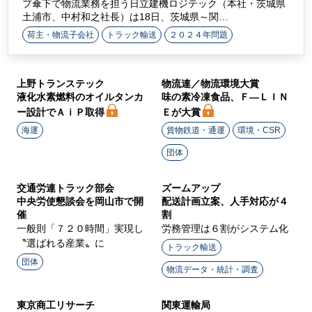
プ傘下で物流業務を担う日立建機ロジテック（本社・茨城県
土浦市、中村和之社長）は18日、茨城県～関…
荷主・物流子会社
トラック輸送
２０２４年問題
上野トランステック
物流連／物流環境大賞
液化水素燃料のオイルタンカ
味の素冷凍食品、Ｆ―ＬＩＮ
ー設計でＡｉＰ取得
Ｅが大賞
海運
貨物鉄道・通運
環境・CSR
団体
交通労連トラック部会
ズームアップ
中央労使懇談会を岡山市で開
配送計画立案、人手対応が４
催
割
一般則「７２０時間」実現し
労務管理は６割がシステム化
〝選ばれる産業〟に
トラック輸送
団体
物流データ・統計・調査
東京商工リサーチ
関東運輸局