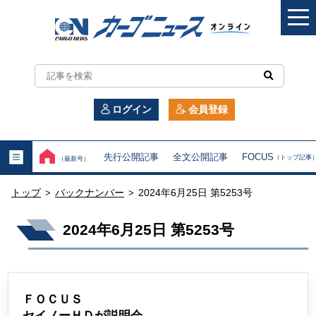
カ
ー
ログイン
会員登録
ゴ
ニ
先行公開記事
全文公開記事
FOCUS
（トップ記事
（最新号）
ュ
トップ
バックナンバー
2024年6月25日 第5253号
>
>
ー
2024年6月25日 第5253号
ス
オ
ン
ＦＯＣＵＳ
セイノーＨＤが説明会