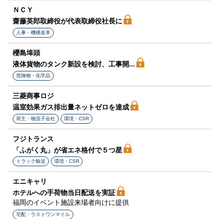
ＮＣＹ
齋藤英郎取締役が代表取締役社長に
人事・機構改革
櫻島埠頭
液体貨物のタンク新設を検討、工事開...
危険物・化学品
三菱商事ロジ
温室効果ガス排出量ネットゼロを達成
荷主・物流子会社
環境・CSR
フジトランス
「ふがく丸」が省エネ格付で５つ星
トラック輸送
環境・CSR
エニキャリ
ホテルへの手荷物当日配送を実証
福岡のイベント施設来場者向けに提供
宅配・ラストワンマイル