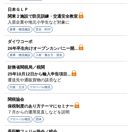
日本ＧＬＰ
関東２施設で防災訓練・交通安全教室
入居企業や地元小学生など対象に
倉庫・物流施設
安全・BCP
ダイワコーポ
26年卒生向けオープンカンパニー開...
倉庫・物流施設
人材・働き方・賃金
財務省関税局／税関
25年10月12日から輸入申告項目...
運送先や通販貨物の該否など
行政・立法
グローバル物流
関税協会
保税制度のあり方テーマにセミナー
７月からの運用見直しなどを説明
グローバル物流
団体
長距離フェリー協会／総会