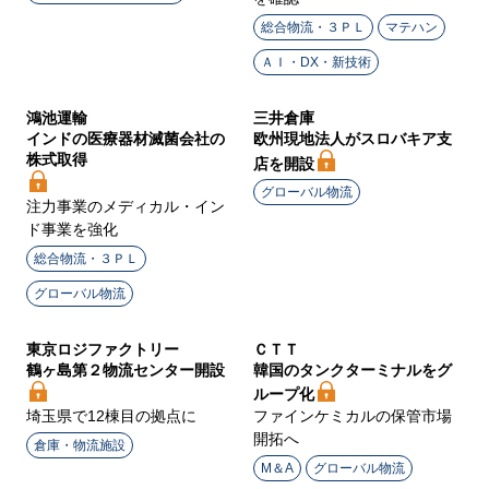
総合物流・３ＰＬ
マテハン
ＡＩ・DX・新技術
鴻池運輸
三井倉庫
インドの医療器材滅菌会社の
欧州現地法人がスロバキア支
株式取得
店を開設
グローバル物流
注力事業のメディカル・イン
ド事業を強化
総合物流・３ＰＬ
グローバル物流
東京ロジファクトリー
ＣＴＴ
鶴ヶ島第２物流センター開設
韓国のタンクターミナルをグ
ループ化
埼玉県で12棟目の拠点に
ファインケミカルの保管市場
開拓へ
倉庫・物流施設
M＆A
グローバル物流