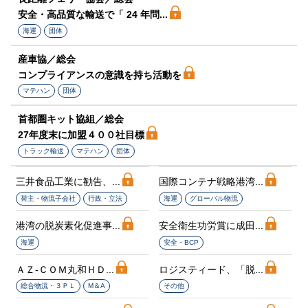
安全・高品質な輸送で「 24 年問...
海運
団体
産車協／総会
コンプライアンスの意識を持ち活動を
マテハン
団体
首都圏キット協組／総会
27年度末に加盟４００社目標
トラック輸送
マテハン
団体
三井食品工業に勧告、...
国際コンテナ戦略港湾...
荷主・物流子会社
行政・立法
海運
グローバル物流
港湾の脱炭素化促進事...
安全衛生功労賞に成田...
海運
安全・BCP
ＡＺ‐ＣＯＭ丸和ＨＤ...
ロジスティード、「脱...
総合物流・３ＰＬ
M＆A
その他