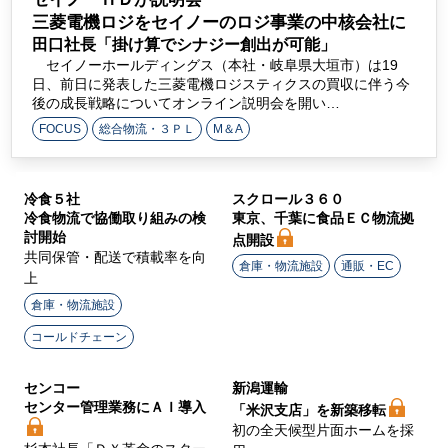
ラ
三菱電機ロジをセイノーのロジ事業の中核会社に
田口社長「掛け算でシナジー創出が可能」
イ
セイノーホールディングス（本社・岐阜県大垣市）は19
日、前日に発表した三菱電機ロジスティクスの買収に伴う今
ン
後の成長戦略についてオンライン説明会を開い…
FOCUS
総合物流・３ＰＬ
M＆A
冷食５社
スクロール３６０
冷食物流で協働取り組みの検
東京、千葉に食品ＥＣ物流拠
討開始
点開設
共同保管・配送で積載率を向
倉庫・物流施設
通販・EC
上
倉庫・物流施設
コールドチェーン
センコー
新潟運輸
センター管理業務にＡＩ導入
「米沢支店」を新築移転
初の全天候型片面ホームを採