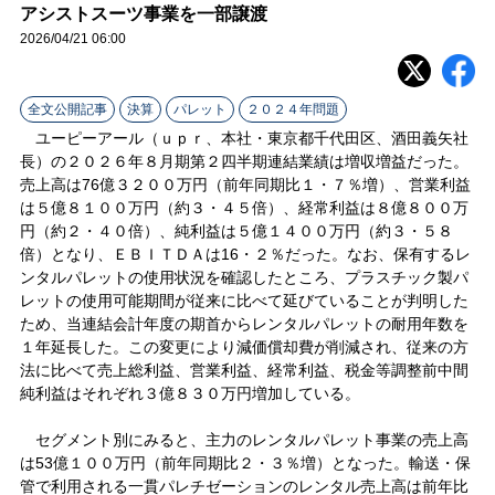
ラ
アシストスーツ事業を一部譲渡
2026/04/21 06:00
イ
ン
全文公開記事
決算
パレット
２０２４年問題
ユーピーアール（ｕｐｒ、本社・東京都千代田区、酒田義矢社
長）の２０２６年８月期第２四半期連結業績は増収増益だった。
売上高は76億３２００万円（前年同期比１・７％増）、営業利益
は５億８１００万円（約３・４５倍）、経常利益は８億８００万
円（約２・４０倍）、純利益は５億１４００万円（約３・５８
倍）となり、ＥＢＩＴＤＡは16・２％だった。なお、保有するレ
ンタルパレットの使用状況を確認したところ、プラスチック製パ
レットの使用可能期間が従来に比べて延びていることが判明した
ため、当連結会計年度の期首からレンタルパレットの耐用年数を
１年延長した。この変更により減価償却費が削減され、従来の方
法に比べて売上総利益、営業利益、経常利益、税金等調整前中間
純利益はそれぞれ３億８３０万円増加している。
セグメント別にみると、主力のレンタルパレット事業の売上高
は53億１００万円（前年同期比２・３％増）となった。輸送・保
管で利用される一貫パレチゼーションのレンタル売上高は前年比