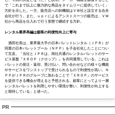
で「これまで以上に魅力的な商品をタイムリーに提供していく」
方針を示した。一方、販売店への卸機能はＶＷ社と設立する合弁
会社が行う。また、ｕｐｒによるアシストスーツの販売は、ＶＷ
社から商品を仕入れて行う形態で継続する方針。
レンタル業界再編は顧客の利便性向上に寄与
酒田社長は、業界最大手の日本パレットレンタル（ＪＰＲ）が
同業の日本パレットプール（ＮＰＰ）を子会社化したことについ
て言及。「当社とＪＰＲは、両社共通のレンタルパレットのサー
ビス基盤『ＸＲＯＰ（クロップ）』を共同運用している。これは
パレットの発注・返却、受け払い、問い合わせなどの様々な機能
やサービスをワンストップで受けられるもので利便性が高い。Ｎ
ＰＰがＪＰＲのグループに加わることで『ＸＲＯＰ』のサービス
を提供できる機会が増えると予想される。顧客にとってより一層
レンタルパレットを利用しやすい環境が整い、利便性が向上する
と期待している」と述べた。