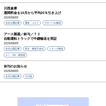
川西倉庫
通関料金を10月から平均20％引き上げ
2026/08/05
全文公開記事
運賃・コスト
グローバル物流
アース製薬／鈴与／Ｔ２
自動運転トラックで中継輸送を実証
2026/08/05
全文公開記事
荷主・物流子会社
トラック輸送
ＡＩ・DX・新技術
休刊のお知らせ
2026/08/05
全文公開記事
その他