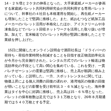
14・２％増と２ケタの伸長となった。大手家庭紙メーカーが参画
する家庭紙パレット共同利用研究会が共同利用する専用パレット
について、幹事社の４社目も本格運用を開始し、再生紙メーカー
も増加したことで堅調に推移した。また、紙おむつなど紙加工品
メーカーのパレット活用が本格化したほか、アイスクリームや冷
凍食品などでパレット回収ネットワークを活用した取り扱いが増
加。加えて、玄米輸送でのパレット利用が堅調に推移したことで
業績を押し上げた。
15日に開催したオンライン説明会で酒田社長は「ドライバーの
荷待ち・荷役作業時間を削減することを目指す改正物流効率化法
が今月から完全施行された。レンタル方式でのパレット輸送は物
流効率化の手段として高い関心を集めている。これを受け、一貫
パレチゼーションの需要は堅調に推移し、売上高が順調に積み上
がっている」と説明した。一方、スポットレンタルに関しては、
物価上昇による個人消費の回復の遅れや、港湾地区の物量の回復
が弱いことなどの影響を受け前年比３・６％減となった。海外事
業はタイを中心に好調に推移し、売上高は15・６％増となった。
パレットの保有枚数は足元では５３１万枚となり、26年８月期通
期では５４０万枚とする予定。