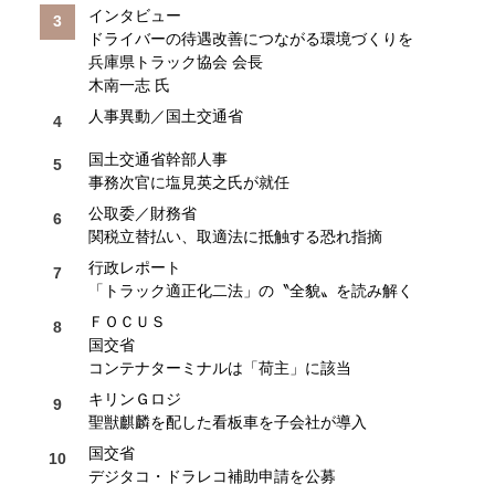
インタビュー
ドライバーの待遇改善につながる環境づくりを
兵庫県トラック協会 会長
木南一志 氏
人事異動／国土交通省
国土交通省幹部人事
事務次官に塩見英之氏が就任
公取委／財務省
関税立替払い、取適法に抵触する恐れ指摘
行政レポート
「トラック適正化二法」の〝全貌〟を読み解く
ＦＯＣＵＳ
国交省
コンテナターミナルは「荷主」に該当
キリンＧロジ
聖獣麒麟を配した看板車を子会社が導入
国交省
デジタコ・ドラレコ補助申請を公募