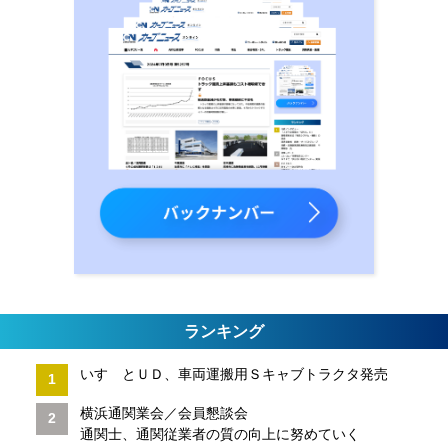
ランキング
いすゞとＵＤ、車両運搬用Ｓキャブトラクタ発売
横浜通関業会／会員懇談会
通関士、通関従業者の質の向上に努めていく