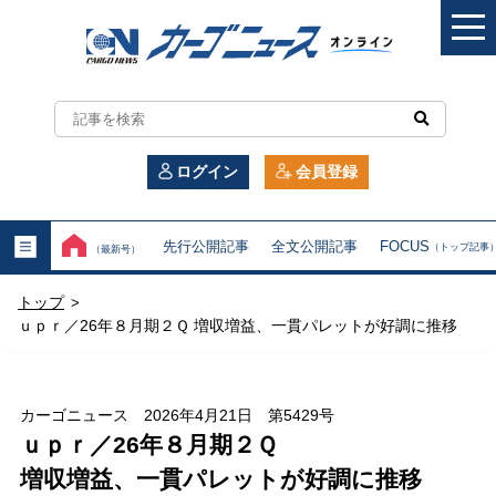
カ
ー
ログイン
会員登録
ゴ
ニ
先行公開記事
全文公開記事
FOCUS
（トップ記事
（最新号）
ュ
トップ
>
ー
ｕｐｒ／26年８月期２Ｑ 増収増益、一貫パレットが好調に推移
ス
オ
カーゴニュース 2026年4月21日 第5429号
ｕｐｒ／26年８月期２Ｑ
ン
増収増益、一貫パレットが好調に推移