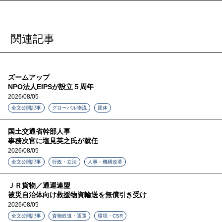
関連記事
ズームアップ
NPO法人EIPSが設立５周年
2026/08/05
全文公開記事
グローバル物流
団体
国土交通省幹部人事
事務次官に塩見英之氏が就任
2026/08/05
全文公開記事
行政・立法
人事・機構改革
ＪＲ貨物／通運連盟
被災自治体向け救援物資輸送を無償引き受け
2026/08/05
全文公開記事
貨物鉄道・通運
環境・CSR