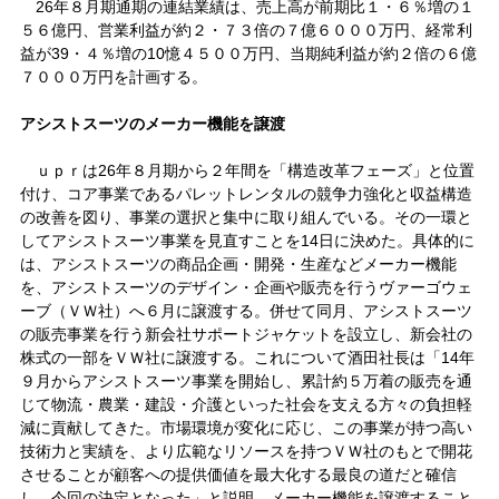
26年８月期通期の連結業績は、売上高が前期比１・６％増の１
５６億円、営業利益が約２・７３倍の７億６０００万円、経常利
益が39・４％増の10憶４５００万円、当期純利益が約２倍の６億
７０００万円を計画する。
アシストスーツのメーカー機能を譲渡
ｕｐｒは26年８月期から２年間を「構造改革フェーズ」と位置
付け、コア事業であるパレットレンタルの競争力強化と収益構造
の改善を図り、事業の選択と集中に取り組んでいる。その一環と
してアシストスーツ事業を見直すことを14日に決めた。具体的に
は、アシストスーツの商品企画・開発・生産などメーカー機能
を、アシストスーツのデザイン・企画や販売を行うヴァーゴウェ
ーブ（ＶＷ社）へ６月に譲渡する。併せて同月、アシストスーツ
の販売事業を行う新会社サポートジャケットを設立し、新会社の
株式の一部をＶＷ社に譲渡する。これについて酒田社長は「14年
９月からアシストスーツ事業を開始し、累計約５万着の販売を通
じて物流・農業・建設・介護といった社会を支える方々の負担軽
減に貢献してきた。市場環境が変化に応じ、この事業が持つ高い
技術力と実績を、より広範なリソースを持つＶＷ社のもとで開花
させることが顧客への提供価値を最大化する最良の道だと確信
し、今回の決定となった」と説明。メーカー機能を譲渡すること