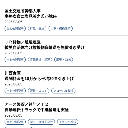
国土交通省幹部人事
事務次官に塩見英之氏が就任
2026/08/05
全文公開記事
行政・立法
人事・機構改革
ＪＲ貨物／通運連盟
被災自治体向け救援物資輸送を無償引き受け
2026/08/05
全文公開記事
貨物鉄道・通運
環境・CSR
川西倉庫
通関料金を10月から平均20％引き上げ
2026/08/05
全文公開記事
運賃・コスト
グローバル物流
アース製薬／鈴与／Ｔ２
自動運転トラックで中継輸送を実証
2026/08/05
全文公開記事
荷主・物流子会社
トラック輸送