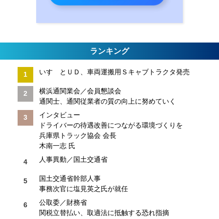
ランキング
いすゞとＵＤ、車両運搬用Ｓキャブトラクタ発売
横浜通関業会／会員懇談会
通関士、通関従業者の質の向上に努めていく
インタビュー
ドライバーの待遇改善につながる環境づくりを
兵庫県トラック協会 会長
木南一志 氏
人事異動／国土交通省
国土交通省幹部人事
事務次官に塩見英之氏が就任
公取委／財務省
関税立替払い、取適法に抵触する恐れ指摘