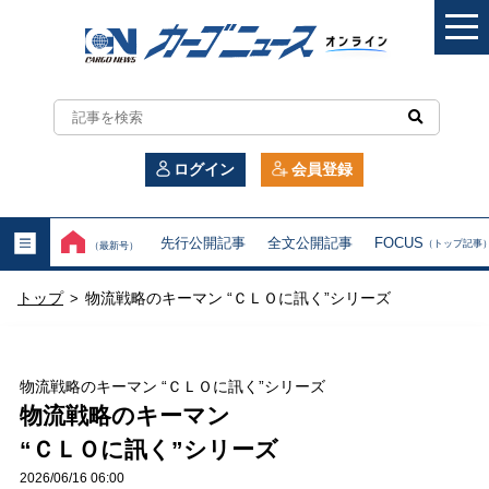
カ
ー
ログイン
会員登録
ゴ
ニ
先行公開記事
全文公開記事
FOCUS
（トップ記事
（最新号）
ュ
トップ
物流戦略のキーマン “ＣＬＯに訊く”シリーズ
>
ー
ス
物流戦略のキーマン “ＣＬＯに訊く”シリーズ
オ
物流戦略のキーマン
“ＣＬＯに訊く”シリーズ
ン
2026/06/16 06:00