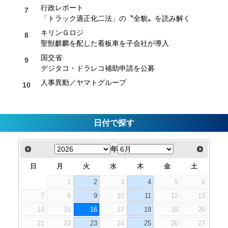
行政レポート
「トラック適正化二法」の〝全貌〟を読み解く
キリンＧロジ
聖獣麒麟を配した看板車を子会社が導入
国交省
デジタコ・ドラレコ補助申請を公募
人事異動／ヤマトグループ
日付で探す
年
日
月
火
水
木
金
土
1
2
3
4
5
6
7
8
9
10
11
12
13
14
15
16
17
18
19
20
21
22
23
24
25
26
27