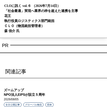
CLOに訊く vol.６ （2026年7月14日）
「社会最適」実現へ業界の枠を超えた連携を主導
花王
執行役員ロジスティクス部門統括
ＣＬＯ（物流統括管理者）
森 信介 氏
関連記事
ズームアップ
NPO法人EIPSが設立５周年
2026/08/05
全文公開記事
グローバル物流
団体