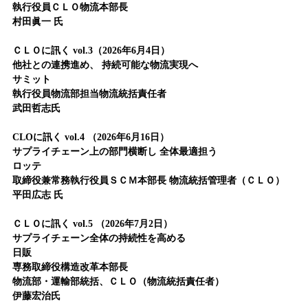
執行役員ＣＬＯ物流本部長
村田眞一 氏
ＣＬＯに訊く vol.3（2026年6月4日）
他社との連携進め、 持続可能な物流実現へ
サミット
執行役員物流部担当物流統括責任者
武田哲志氏
CLOに訊く vol.4 （2026年6月16日）
サプライチェーン上の部門横断し 全体最適担う
ロッテ
取締役兼常務執行役員ＳＣＭ本部長 物流統括管理者（ＣＬＯ）
平田広志 氏
ＣＬＯに訊く vol.5 （2026年7月2日）
サプライチェーン全体の持続性を高める
日販
専務取締役構造改革本部長
物流部・運輸部統括、ＣＬＯ（物流統括責任者）
伊藤宏治氏