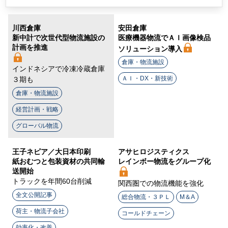
川西倉庫
安田倉庫
新中計で次世代型物流施設の
医療機器物流でＡＩ画像検品
計画を推進
ソリューション導入
倉庫・物流施設
インドネシアで冷凍冷蔵倉庫
ＡＩ・DX・新技術
３期も
倉庫・物流施設
経営計画・戦略
グローバル物流
王子ネピア／大日本印刷
アサヒロジスティクス
紙おむつと包装資材の共同輸
レインボー物流をグループ化
送開始
トラックを年間60台削減
関西圏での物流機能を強化
全文公開記事
総合物流・３ＰＬ
M＆A
荷主・物流子会社
コールドチェーン
効率化・改善