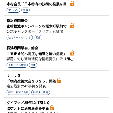
木村会長「日本特有の技術の発展を目...
マテハン
団体
横浜通関業会
密輸撲滅キャンペーンを桜木町駅前で...
公式キャラクター「タリフ」も登場
セミナー・イベント
団体
横浜通関業会／総会
「適正通関へ高度な知識と能力必要」...
課題に対し適時適切な情報提供に取り組む
グローバル物流
団体
ＪＩＬＳ
「物流改善大会２０２５」開催
過去最多の42事例を発表
荷主・物流子会社
効率化・改善
ダイフク／25年12月期１Ｑ
収益ともに過去最高を更新