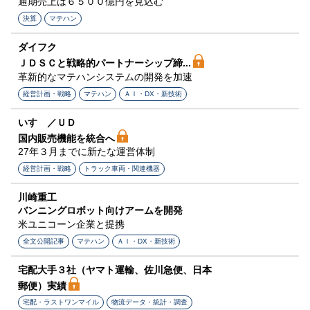
通期売上は６５００億円を見込む
決算
マテハン
ダイフク
ＪＤＳＣと戦略的パートナーシップ締...
革新的なマテハンシステムの開発を加速
経営計画・戦略
マテハン
ＡＩ・DX・新技術
いすゞ／ＵＤ
国内販売機能を統合へ
27年３月までに新たな運営体制
経営計画・戦略
トラック車両・関連機器
川崎重工
バンニングロボット向けアームを開発
米ユニコーン企業と提携
全文公開記事
マテハン
ＡＩ・DX・新技術
宅配大手３社（ヤマト運輸、佐川急便、日本
郵便）実績
宅配・ラストワンマイル
物流データ・統計・調査