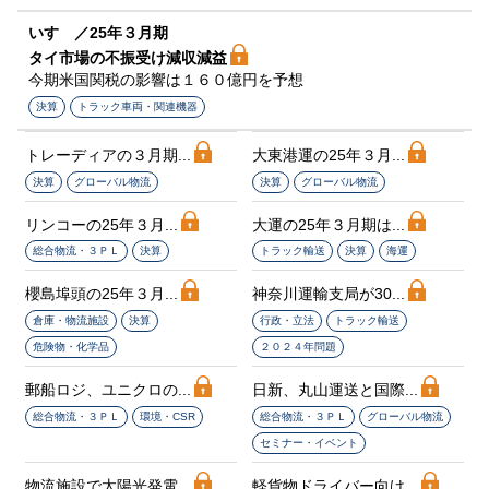
いすゞ／25年３月期
タイ市場の不振受け減収減益
今期米国関税の影響は１６０億円を予想
決算
トラック車両・関連機器
トレーディアの３月期...
大東港運の25年３月...
決算
グローバル物流
決算
グローバル物流
リンコーの25年３月...
大運の25年３月期は...
総合物流・３ＰＬ
決算
トラック輸送
決算
海運
櫻島埠頭の25年３月...
神奈川運輸支局が30...
倉庫・物流施設
決算
行政・立法
トラック輸送
危険物・化学品
２０２４年問題
郵船ロジ、ユニクロの...
日新、丸山運送と国際...
総合物流・３ＰＬ
環境・CSR
総合物流・３ＰＬ
グローバル物流
セミナー・イベント
物流施設で太陽光発電...
軽貨物ドライバー向け...