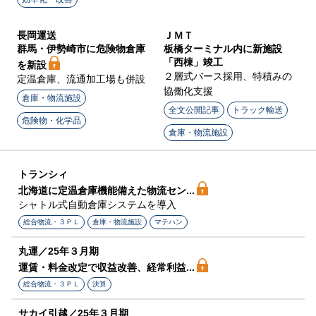
長岡運送
ＪＭＴ
群馬・伊勢崎市に危険物倉庫
板橋ターミナル内に新施設
「西棟」竣工
を新設
２層式バース採用、特積みの
定温倉庫、流通加工場も併設
協働化支援
倉庫・物流施設
全文公開記事
トラック輸送
危険物・化学品
倉庫・物流施設
トランシィ
北海道に定温倉庫機能備えた物流セン...
シャトル式自動倉庫システムを導入
総合物流・３ＰＬ
倉庫・物流施設
マテハン
丸運／25年３月期
運賃・料金改定で収益改善、経常利益...
総合物流・３ＰＬ
決算
サカイ引越／25年３月期