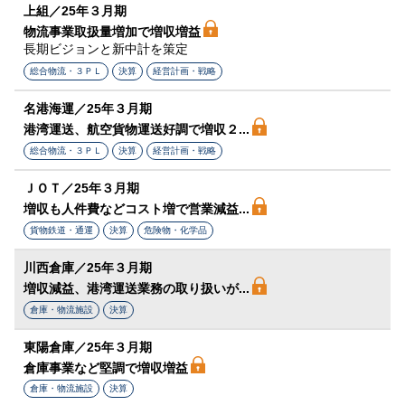
上組／25年３月期
物流事業取扱量増加で増収増益
長期ビジョンと新中計を策定
総合物流・３ＰＬ
決算
経営計画・戦略
名港海運／25年３月期
港湾運送、航空貨物運送好調で増収２...
総合物流・３ＰＬ
決算
経営計画・戦略
ＪＯＴ／25年３月期
増収も人件費などコスト増で営業減益...
貨物鉄道・通運
決算
危険物・化学品
川西倉庫／25年３月期
増収減益、港湾運送業務の取り扱いが...
倉庫・物流施設
決算
東陽倉庫／25年３月期
倉庫事業など堅調で増収増益
倉庫・物流施設
決算