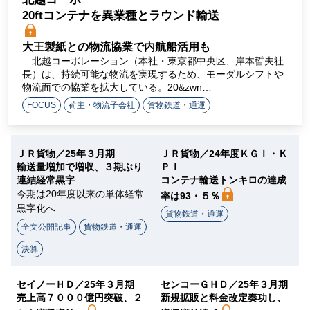
ラ
20‌ftコンテナを異業種とラウンド輸送
イ
大王製紙との物流協業で内航船活用も
北越コーポレーション（本社・東京都中央区、岸本晢夫社
ン
長）は、持続可能な物流を実現するため、モーダルシフトや
物流面での協業を拡大している。20&zwn…
FOCUS
荷主・物流子会社
貨物鉄道・通運
ＪＲ貨物／25年３月期
ＪＲ貨物／24年度ＫＧＩ・Ｋ
輸送量増加で増収、３期ぶり
ＰＩ
連結経常黒字
コンテナ輸送トンキロの達成
今期は20年度以来の単体経常
率は93・５％
黒字化へ
貨物鉄道・通運
全文公開記事
貨物鉄道・通運
決算
セイノーＨＤ／25年３月期
センコーＧＨＤ／25年３月期
売上高７０００億円突破、２
新規拡販と料金改定奏功し、