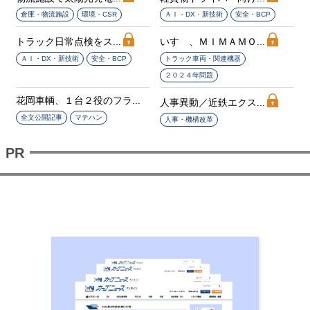
倉庫・物流施設
環境・CSR
ＡＩ・DX・新技術
安全・BCP
トラック日常点検をス...
いすゞ、ＭＩＭＡＭＯ...
ＡＩ・DX・新技術
安全・BCP
トラック車両・関連機器
２０２４年問題
花岡車輌、１台２役のフラ...
人事異動／近鉄エクス...
全文公開記事
マテハン
人事・機構改革