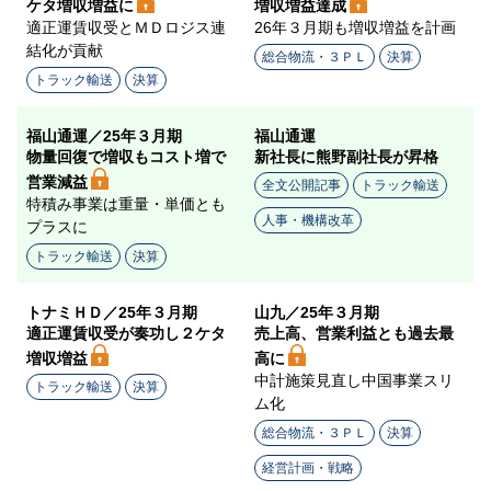
ケタ増収増益に
増収増益達成
適正運賃収受とＭＤロジス連
26年３月期も増収増益を計画
結化が貢献
総合物流・３ＰＬ
決算
トラック輸送
決算
福山通運／25年３月期
福山通運
物量回復で増収もコスト増で
新社長に熊野副社長が昇格
営業減益
全文公開記事
トラック輸送
特積み事業は重量・単価とも
人事・機構改革
プラスに
トラック輸送
決算
トナミＨＤ／25年３月期
山九／25年３月期
適正運賃収受が奏功し２ケタ
売上高、営業利益とも過去最
増収増益
高に
中計施策見直し中国事業スリ
トラック輸送
決算
ム化
総合物流・３ＰＬ
決算
経営計画・戦略