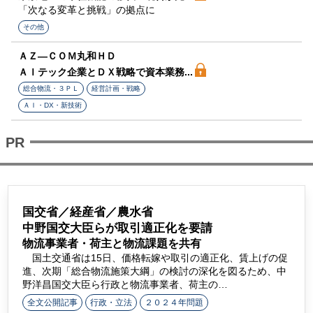
「次なる変革と挑戦」の拠点に
その他
ＡＺ―ＣＯＭ丸和ＨＤ
ＡＩテック企業とＤＸ戦略で資本業務...
総合物流・３ＰＬ
経営計画・戦略
ＡＩ・DX・新技術
国交省／経産省／農水省
中野国交大臣らが取引適正化を要請
物流事業者・荷主と物流課題を共有
国土交通省は15日、価格転嫁や取引の適正化、賃上げの促
進、次期「総合物流施策大綱」の検討の深化を図るため、中
野洋昌国交大臣ら行政と物流事業者、荷主の…
全文公開記事
行政・立法
２０２４年問題