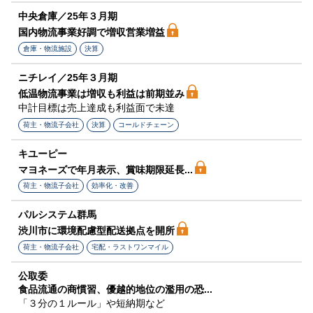
中央倉庫／25年３月期
国内物流事業好調で増収営業増益
倉庫・物流施設
決算
ニチレイ／25年３月期
低温物流事業は増収も利益は前期並み
中計目標は売上達成も利益面で未達
荷主・物流子会社
決算
コールドチェーン
キユーピー
マヨネーズで年月表示、賞味期限延長...
荷主・物流子会社
効率化・改善
パルシステム群馬
渋川市に環境配慮型配送拠点を開所
荷主・物流子会社
宅配・ラストワンマイル
公取委
食品流通の商慣習、優越的地位の濫用の恐...
「３分の１ルール」や短納期など