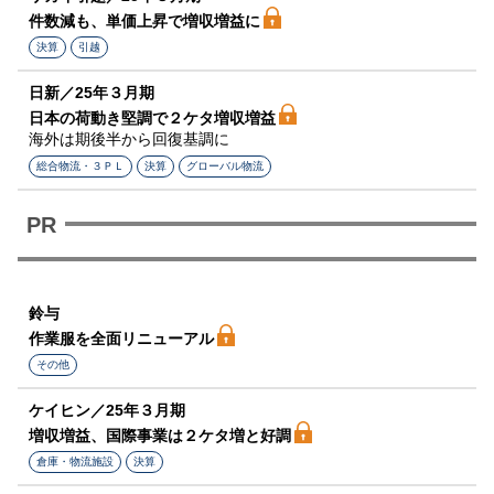
件数減も、単価上昇で増収増益に
決算
引越
日新／25年３月期
日本の荷動き堅調で２ケタ増収増益
海外は期後半から回復基調に
総合物流・３ＰＬ
決算
グローバル物流
鈴与
作業服を全面リニューアル
その他
ケイヒン／25年３月期
増収増益、国際事業は２ケタ増と好調
倉庫・物流施設
決算