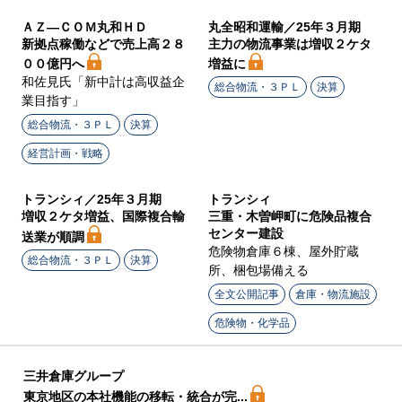
ＡＺ―ＣＯＭ丸和ＨＤ
丸全昭和運輸／25年３月期
新拠点稼働などで売上高２８
主力の物流事業は増収２ケタ
００億円へ
増益に
和佐見氏「新中計は高収益企
総合物流・３ＰＬ
決算
業目指す」
総合物流・３ＰＬ
決算
経営計画・戦略
トランシィ／25年３月期
トランシィ
増収２ケタ増益、国際複合輸
三重・木曽岬町に危険品複合
センター建設
送業が順調
危険物倉庫６棟、屋外貯蔵
総合物流・３ＰＬ
決算
所、梱包場備える
全文公開記事
倉庫・物流施設
危険物・化学品
三井倉庫グループ
東京地区の本社機能の移転・統合が完...