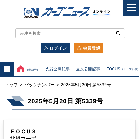
カ
ー
ログイン
会員登録
ゴ
ニ
先行公開記事
全文公開記事
FOCUS
（トップ記事
（最新号）
ュ
トップ
バックナンバー
2025年5月20日 第5339号
>
>
ー
2025年5月20日 第5339号
ス
オ
ン
ＦＯＣＵＳ
北越コーポ