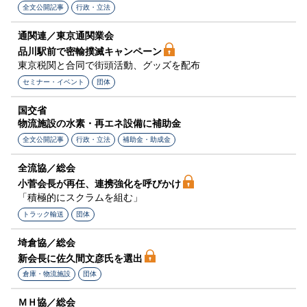
全文公開記事
行政・立法
通関連／東京通関業会
品川駅前で密輸撲滅キャンペーン
東京税関と合同で街頭活動、グッズを配布
セミナー・イベント
団体
国交省
物流施設の水素・再エネ設備に補助金
全文公開記事
行政・立法
補助金・助成金
全流協／総会
小菅会長が再任、連携強化を呼びかけ
「積極的にスクラムを組む」
トラック輸送
団体
埼倉協／総会
新会長に佐久間文彦氏を選出
倉庫・物流施設
団体
ＭＨ協／総会