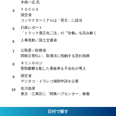
木南一志 氏
ＦＯＣＵＳ
国交省
コンテナターミナルは「荷主」に該当
行政レポート
「トラック適正化二法」の〝全貌〟を読み解く
人事異動／国土交通省
公取委／財務省
関税立替払い、取適法に抵触する恐れ指摘
キリンＧロジ
聖獣麒麟を配した看板車を子会社が導入
国交省
デジタコ・ドラレコ補助申請を公募
佐川急便
東京・江東区に「関東ハブセンター」稼働
日付で探す